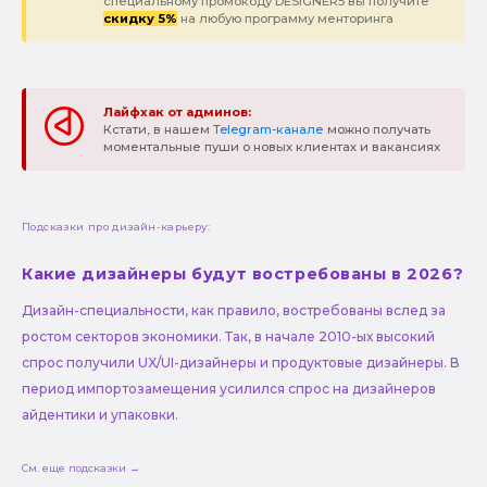
специальному промокоду DESIGNER5 вы получите
скидку 5%
на любую программу менторинга
Лайфхак от админов:
Кстати, в нашем
Telegram-канале
можно получать
моментальные пуши о новых клиентах и вакансиях
Подсказки про дизайн-карьеру:
Какие дизайнеры будут востребованы в 2026?
Дизайн-специальности, как правило, востребованы вслед за
ростом секторов экономики. Так, в начале 2010-ых высокий
спрос получили UX/UI-дизайнеры и продуктовые дизайнеры. В
период импортозамещения усилился спрос на дизайнеров
айдентики и упаковки.
См. еще подсказки →