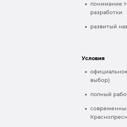
понимание т
разработки
развитый на
Условия
официальное 
выбор)
полный рабо
современный
Краснопресн