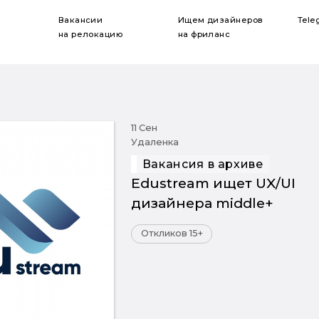
Вакансии
Ищем дизайнеров
Tele
на релокацию
на фриланс
11 Сен
Удаленка
Вакансия в архиве
Edustream ищет UX/UI
дизайнера middle+
Откликов 15+