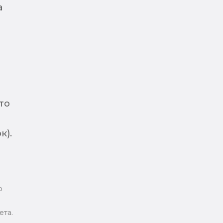
а
то
к).
ю
та.