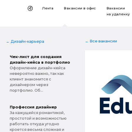
Лента
Вакансии
в офис
Вакансии
на удаленку
← Все вакансии
← Дизайн-карьера
Чек-лист для создания
дизайн-кейса в портфолио
Оформление дизайн-кейса
невероятно важно, так как
клиент знакомится с
дизайнером через
портфолио. Об...
Профессия дизайнер
За кажущейся романтикой,
простотой и возможностью
работать откуда угодно
кроется весьма сложная и