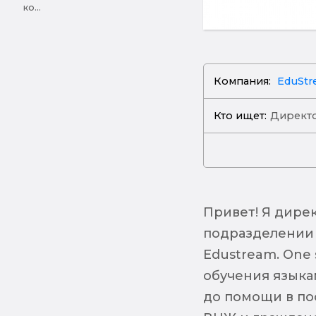
ко...
Компания:
EduStr
Кто ищет:
Директо
Привет! Я дире
подразделении
Edustream. One 
обучения языка
до помощи в по