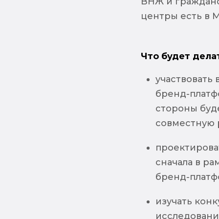
ВНЖ и гражданс
центры есть в М
Что будет дела
участвовать
бренд-платф
стороны буде
совместную р
проектирова
сначала в ра
бренд-платф
изучать конк
исследовани