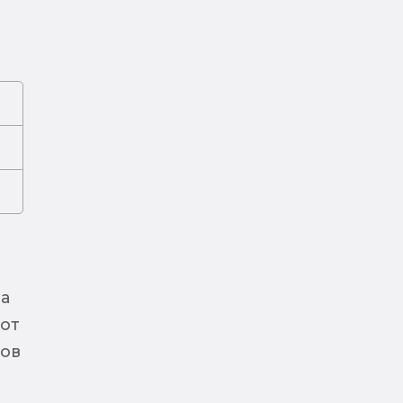
а
 от
нов