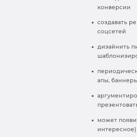
конверсии
создавать р
соцсетей
дизайнить пи
шаблонизиро
периодическ
апы, баннер
аргументиро
презентоват
может появи
интересное)