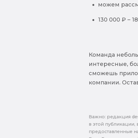
можем рассм
130 000 ₽ – 1
Команда неболь
интересные, бол
сможешь прилож
компании. Оста
Важно: pедакция de
в этой публикации, 
предоставленные на