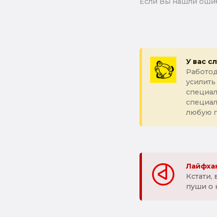
Если Вы нашли ошиб
У вас с
Работод
усилить
специал
специа
любую 
Лайфхак
Кстати,
пуши о 