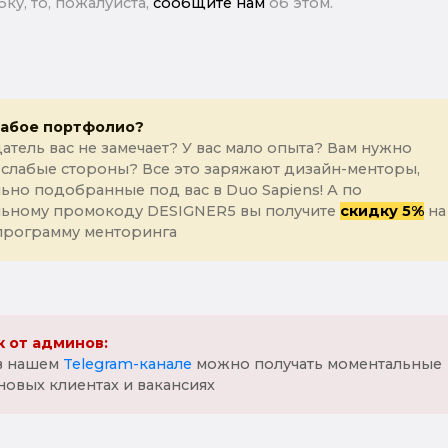
ку, то, пожалуйста,
сообщите нам
об этом.
лабое портфолио?
атель вас не замечает? У вас мало опыта? Вам нужно
 слабые стороны? Все это заряжают дизайн-менторы,
ьно подобранные под вас в Duo Sapiens! А по
льному промокоду DESIGNER5 вы получите
скидку 5%
на
программу менторинга
 от админов:
 в нашем
Telegram-канале
можно получать моментальные
новых клиентах и вакансиях