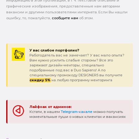
информацию в этой публикации, в т. ч. текстовое описание и
графические изображения, предоставленные нам авторами
вакансии и другими пользователями интернета. Если Вы нашли
ошибку, то, пожалуйста,
сообщите нам
об этом.
У вас слабое портфолио?
Работодатель вас не замечает? У вас мало опыта?
Вам нужно усилить слабые стороны? Все это
заряжают дизайн-менторы, специально
подобранные под вас в Duo Sapiens! А по
специальному промокоду DESIGNER5 вы получите
скидку 5%
на любую программу менторинга
Лайфхак от админов:
Кстати, в нашем
Telegram-канале
можно получать
моментальные пуши о новых клиентах и вакансиях