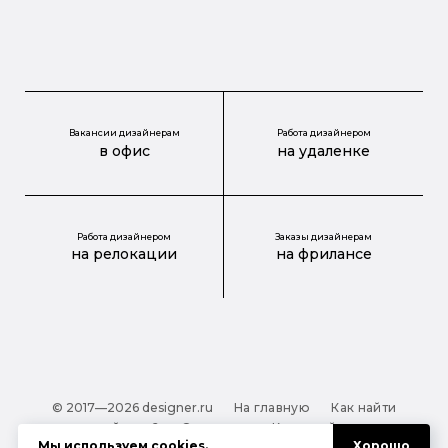
Вакансии дизайнерам
Работа дизайнером
в офис
на удаленке
Работа дизайнером
Заказы дизайнерам
на релокации
на фрилансе
© 2017—2026 designer.ru
На главную
Как найти
дизайнера?
О проекте
Карта сайта
Мы используем
cookies
.
Хорошо
Обработка персональных данных
Файлы cookie