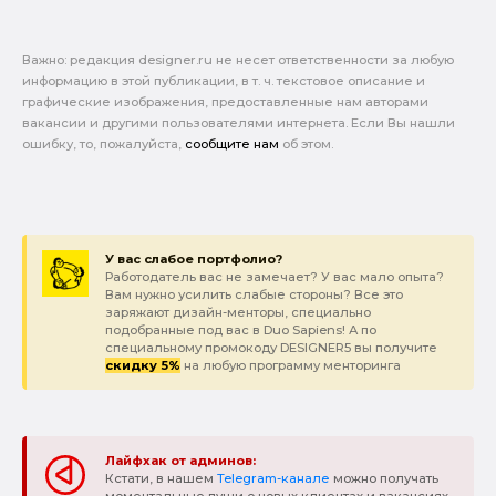
Важно: pедакция designer.ru не несет ответственности за любую
информацию в этой публикации, в т. ч. текстовое описание и
графические изображения, предоставленные нам авторами
вакансии и другими пользователями интернета. Если Вы нашли
ошибку, то, пожалуйста,
сообщите нам
об этом.
У вас слабое портфолио?
Работодатель вас не замечает? У вас мало опыта?
Вам нужно усилить слабые стороны? Все это
заряжают дизайн-менторы, специально
подобранные под вас в Duo Sapiens! А по
специальному промокоду DESIGNER5 вы получите
скидку 5%
на любую программу менторинга
Лайфхак от админов:
Кстати, в нашем
Telegram-канале
можно получать
моментальные пуши о новых клиентах и вакансиях