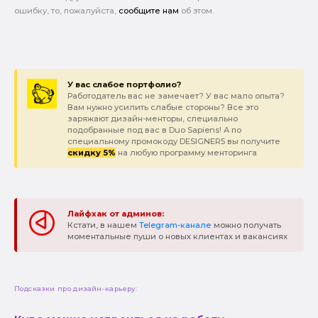
ошибку, то, пожалуйста,
сообщите нам
об этом.
У вас слабое портфолио?
Работодатель вас не замечает? У вас мало опыта?
Вам нужно усилить слабые стороны? Все это
заряжают дизайн-менторы, специально
подобранные под вас в Duo Sapiens! А по
специальному промокоду DESIGNER5 вы получите
скидку 5%
на любую программу менторинга
Лайфхак от админов:
Кстати, в нашем
Telegram-канале
можно получать
моментальные пуши о новых клиентах и вакансиях
Подсказки про дизайн-карьеру: