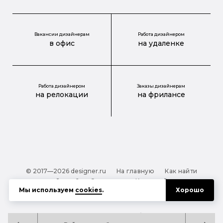
Вакансии дизайнерам
Работа дизайнером
в офис
на удаленке
Работа дизайнером
Заказы дизайнерам
на релокации
на фрилансе
© 2017—2026 designer.ru
На главную
Как найти
дизайнера?
О проекте
Карта сайта
Мы используем
cookies
.
Хорошо
Обработка персональных данных
Файлы cookie
Полезная подсказка:
Как выбрать дизайнера: