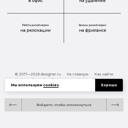
в офис
на удаленке
Работа дизайнером
Заказы дизайнерам
на релокации
на фрилансе
© 2017—2026 designer.ru
На главную
Как найти
дизайнера?
О проекте
Карта сайта
Мы используем
cookies
.
Хорошо
Обработка персональных данных
Файлы cookie
Полезная подсказка:
Как выбрать дизайнера:
Войдите, чтобы откликнуться
руководство для тех, кто заказывает дизайн