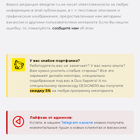
Важно: pедакция designer.ru не несет ответственности за любую
информацию в этой публикации, в т. ч. текстовое описание и
графические изображения, предоставленные нам авторами
вакансии и другими пользователями интернета. Если Вы нашли
ошибку, то, пожалуйста,
сообщите нам
об этом.
У вас слабое портфолио?
Работодатель вас не замечает? У вас мало опыта?
Вам нужно усилить слабые стороны? Все это
заряжают дизайн-менторы, специально
подобранные под вас в Duo Sapiens! А по
специальному промокоду DESIGNER5 вы получите
скидку 5%
на любую программу менторинга
Лайфхак от админов:
Кстати, в нашем
Telegram-канале
можно получать
моментальные пуши о новых клиентах и вакансиях