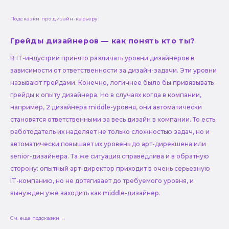
Подсказки про дизайн-карьеру:
Грейды дизайнеров — как понять кто ты?
В IT-индустрии принято различать уровни дизайнеров в
зависимости от ответственности за дизайн-задачи. Эти уровни
называют грейдами. Конечно, логичнее было бы привязывать
грейды к опыту дизайнера. Но в случаях когда в компании,
например, 2 дизайнера middle-уровня, они автоматически
становятся ответственными за весь дизайн в компании. То есть
работодатель их наделяет не только сложностью задач, но и
автоматически повышает их уровень до арт-дирекшена или
senior-дизайнера. Та же ситуация справедлива и в обратную
сторону: опытный арт-директор приходит в очень серьезную
IT-компанию, но не дотягивает до требуемого уровня, и
вынужден уже заходить как middle-дизайнер.
См. еще подсказки →