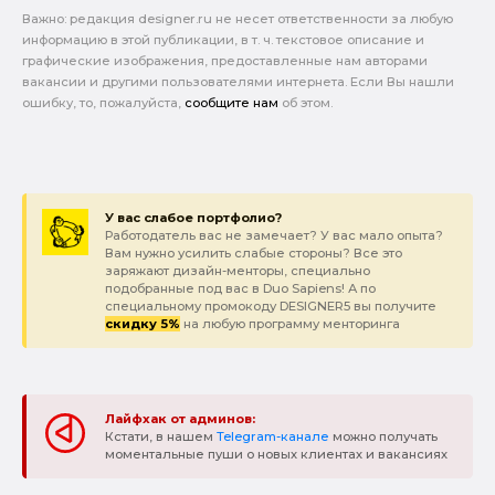
Важно: pедакция designer.ru не несет ответственности за любую
информацию в этой публикации, в т. ч. текстовое описание и
графические изображения, предоставленные нам авторами
вакансии и другими пользователями интернета. Если Вы нашли
ошибку, то, пожалуйста,
сообщите нам
об этом.
У вас слабое портфолио?
Работодатель вас не замечает? У вас мало опыта?
Вам нужно усилить слабые стороны? Все это
заряжают дизайн-менторы, специально
подобранные под вас в Duo Sapiens! А по
специальному промокоду DESIGNER5 вы получите
скидку 5%
на любую программу менторинга
Лайфхак от админов:
Кстати, в нашем
Telegram-канале
можно получать
моментальные пуши о новых клиентах и вакансиях