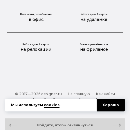
Вакансии дизайнерам
Работа дизайнером
в офис
на удаленке
Работа дизайнером
Заказы дизайнерам
на релокации
на фрилансе
© 2017—2026 designer.ru
На главную
Как найти
дизайнера?
О проекте
Карта сайта
Мы используем
cookies
.
Хорошо
Обработка персональных данных
Файлы cookie
Полезная подсказка:
Как выбрать дизайнера:
Войдите, чтобы откликнуться
руководство для тех, кто заказывает дизайн