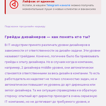
Лайфхак от админов:
Кстати, в нашем
Telegram-канале
можно получать
моментальные пуши о новых клиентах и вакансиях
Подсказки про дизайн-карьеру:
Грейды дизайнеров — как понять кто ты?
В IT-индустрии принято различать уровни дизайнеров в
зависимости от ответственности за дизайн-задачи. Эти уровни
называют грейдами. Конечно, логичнее было бы привязывать
грейды к опыту дизайнера. Но в случаях когда в компании,
например, 2 дизайнера middle-уровня, они автоматически
становятся ответственными за весь дизайн в компании. То есть
работодатель их наделяет не только сложностью задач, но и
автоматически повышает их уровень до арт-дирекшена или
senior-дизайнера. Та же ситуация справедлива и в обратную
сторону: опытный арт-директор приходит в очень серьезную
IT-компанию, но не дотягивает до требуемого уровня, и