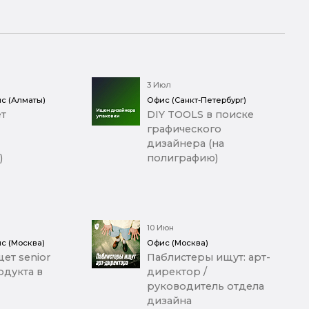
3 Июл
с (Алматы)
Офис (Санкт-Петербург)
т
DIY TOOLS в поиске
графического
дизайнера (на
)
полиграфию)
10 Июн
с (Москва)
Офис (Москва)
ет senior
Паблистеры ищут: арт-
дукта в
директор /
руководитель отдела
дизайна