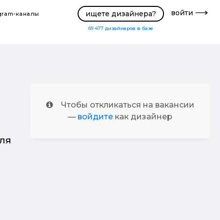
войти
ищете дизайнера?
gram-каналы
69 477
дизайнеров в базе
Чтобы откликаться на вакансии
—
войдите
как дизайнер
ля