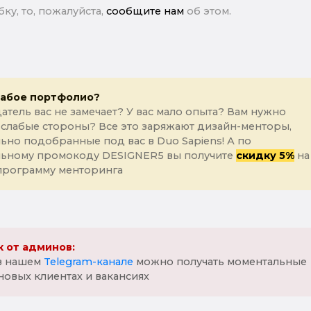
ку, то, пожалуйста,
сообщите нам
об этом.
лабое портфолио?
атель вас не замечает? У вас мало опыта? Вам нужно
 слабые стороны? Все это заряжают дизайн-менторы,
ьно подобранные под вас в Duo Sapiens! А по
льному промокоду DESIGNER5 вы получите
скидку 5%
на
программу менторинга
 от админов:
 в нашем
Telegram-канале
можно получать моментальные
новых клиентах и вакансиях