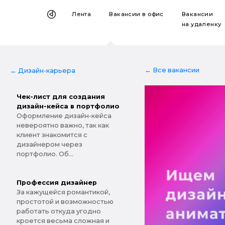
Лента
Вакансии
в офис
Вакансии
на удаленку
← Все вакансии
← Дизайн-карьера
Чек-лист для создания
дизайн-кейса в портфолио
Оформление дизайн-кейса
невероятно важно, так как
клиент знакомится с
дизайнером через
портфолио. Об...
Профессия дизайнер
За кажущейся романтикой,
простотой и возможностью
работать откуда угодно
кроется весьма сложная и