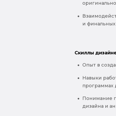
оригинально
Взаимодейст
и финальных
Скиллы дизайне
Опыт в созд
Навыки работ
программах 
Понимание п
дизайна и а