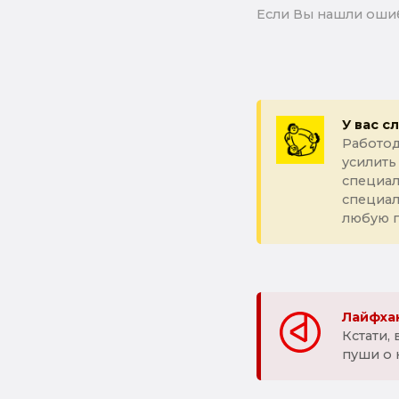
Если Вы нашли ошиб
У вас с
Работод
усилить
специал
специа
любую 
Лайфхак
Кстати,
пуши о 