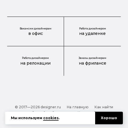
Вакансии дизайнерам
Работа дизайнером
в офис
на удаленке
Работа дизайнером
Заказы дизайнерам
на релокации
на фрилансе
© 2017—2026 designer.ru
На главную
Как найти
дизайнера?
О проекте
Карта сайта
Мы используем
cookies
.
Хорошо
Обработка персональных данных
Файлы cookie