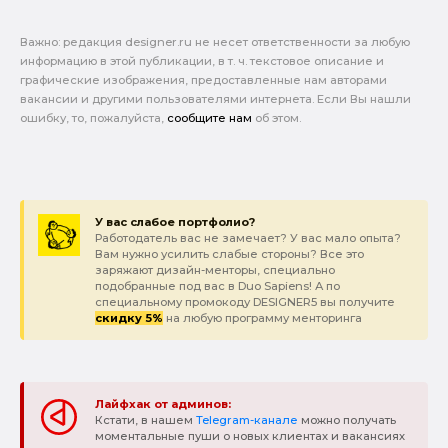
Важно: pедакция designer.ru не несет ответственности за любую
информацию в этой публикации, в т. ч. текстовое описание и
графические изображения, предоставленные нам авторами
вакансии и другими пользователями интернета. Если Вы нашли
ошибку, то, пожалуйста,
сообщите нам
об этом.
У вас слабое портфолио?
Работодатель вас не замечает? У вас мало опыта?
Вам нужно усилить слабые стороны? Все это
заряжают дизайн-менторы, специально
подобранные под вас в Duo Sapiens! А по
специальному промокоду DESIGNER5 вы получите
скидку 5%
на любую программу менторинга
Лайфхак от админов:
Кстати, в нашем
Telegram-канале
можно получать
моментальные пуши о новых клиентах и вакансиях