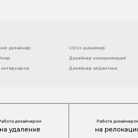
кий дизайнер
UX/UI-дизайнер
йнер
Дизайнер коммуникаций
 интерьеров
Дизайнер айдентики
Работа дизайнером
Работа дизайнеро
на удаленке
на релокаци