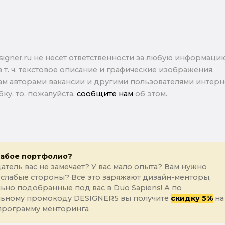
signer.ru не несет ответственности за любую информаци
в т. ч. текстовое описание и графические изображения,
м авторами вакансии и другими пользователями интерне
ку, то, пожалуйста,
сообщите нам
об этом.
лабое портфолио?
атель вас не замечает? У вас мало опыта? Вам нужно
 слабые стороны? Все это заряжают дизайн-менторы,
ьно подобранные под вас в Duo Sapiens! А по
льному промокоду DESIGNER5 вы получите
скидку 5%
на
программу менторинга