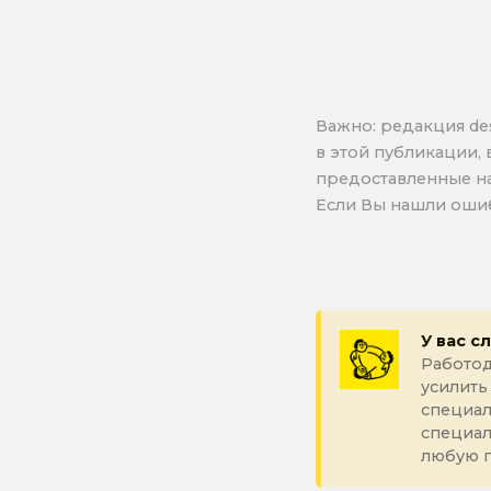
Важно: pедакция de
в этой публикации, 
предоставленные на
Если Вы нашли ошиб
У вас с
Работод
усилить
специал
специа
любую 