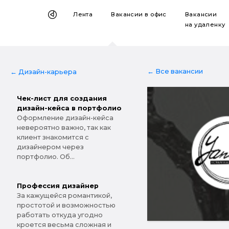
Лента
Вакансии
в офис
Вакансии
на удаленку
← Все вакансии
← Дизайн-карьера
Чек-лист для создания
дизайн-кейса в портфолио
Оформление дизайн-кейса
невероятно важно, так как
клиент знакомится с
дизайнером через
портфолио. Об...
Профессия дизайнер
За кажущейся романтикой,
простотой и возможностью
работать откуда угодно
кроется весьма сложная и