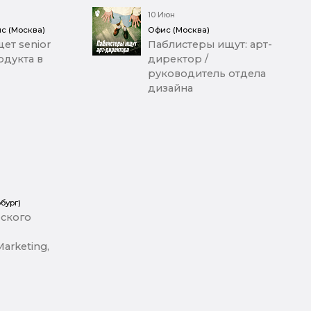
10 Июн
с (Москва)
Офис (Москва)
ет senior
Паблистеры ищут: арт-
дукта в
директор /
руководитель отдела
дизайна
бург)
ского
arketing,