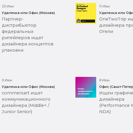
25 Июн
11 Июн
Удаленка или Офис (Москва)
Удаленка или Офи
Партнер-
OneTwoTrip ищ
дистрибьютор
дизайнера про
федеральных
Отели
ритейлеров ищет
дизайнера концептов
упаковки
9 Июн
8 Июн
Удаленка или Офис (Москва)
Офис (Санкт-Петер
commersart ищет
Ищем графиче
коммуникационного
дизайнера
дизайнера (Middle+ /
(Performance M
Junior Senior)
NDA)