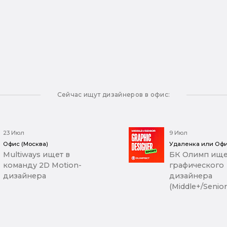
Сейчас ищут дизайнеров в офис:
23 Июл
9 Июл
Офис (Москва)
Удаленка или Офи
Multiways ищет в
БК Олимп ище
команду 2D Motion-
графического
дизайнера
дизайнера
(Middle+/Senior