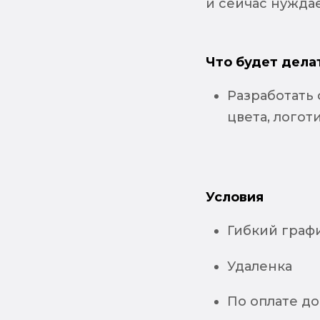
и сейчас нужда
Что будет дела
Разработать
цвета, логоти
Условия
Гибкий граф
Удаленка
По оплате д