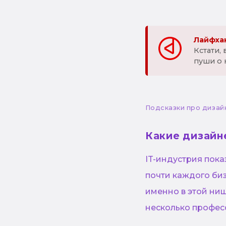
Лайфхак
Кстати,
пуши о 
Подсказки про дизай
Какие дизайн
IT-индустрия пок
почти каждого би
именно в этой ни
несколько професс