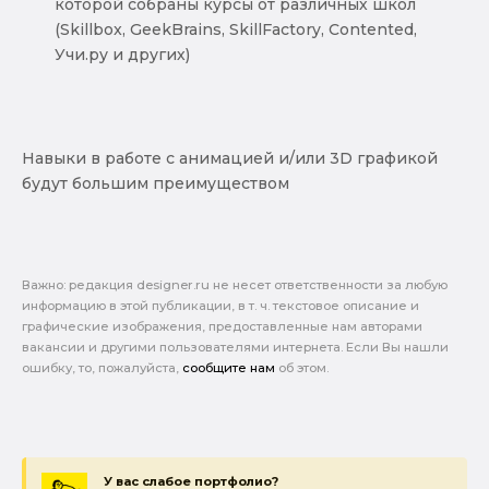
которой собраны курсы от различных школ
(Skillbox, GeekBrains, SkillFactory, Contented,
Учи.ру и других)
Навыки в работе с анимацией и/или 3D графикой
будут большим преимуществом
Важно: pедакция designer.ru не несет ответственности за любую
информацию в этой публикации, в т. ч. текстовое описание и
графические изображения, предоставленные нам авторами
вакансии и другими пользователями интернета. Если Вы нашли
ошибку, то, пожалуйста,
сообщите нам
об этом.
У вас слабое портфолио?