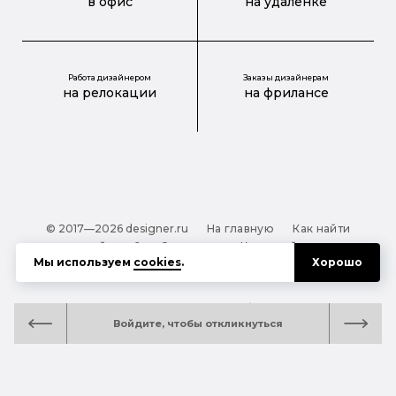
в офис
на удаленке
Работа дизайнером
Заказы дизайнерам
на релокации
на фрилансе
© 2017—2026 designer.ru
На главную
Как найти
дизайнера?
О проекте
Карта сайта
Мы используем
cookies
.
Хорошо
Обработка персональных данных
Файлы cookie
Полезная подсказка:
Как выбрать дизайнера:
Войдите, чтобы откликнуться
руководство для тех, кто заказывает дизайн