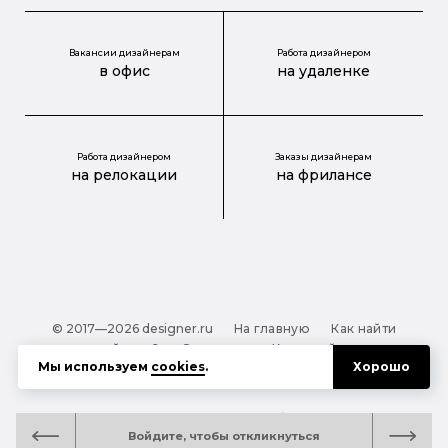
Вакансии дизайнерам
Работа дизайнером
в офис
на удаленке
Работа дизайнером
Заказы дизайнерам
на релокации
на фрилансе
© 2017—2026 designer.ru
На главную
Как найти
дизайнера?
О проекте
Карта сайта
Мы используем
cookies
.
Хорошо
Обработка персональных данных
Файлы cookie
Полезная подсказка:
Как выбрать дизайнера:
Войдите, чтобы откликнуться
руководство для тех, кто заказывает дизайн