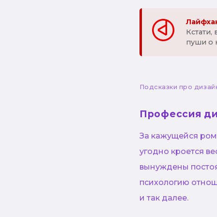
Лайфхак
Кстати,
пуши о 
Подсказки про дизай
Профессия д
За кажущейся ром
угодно кроется в
вынуждены постоя
психологию отнош
и так далее.