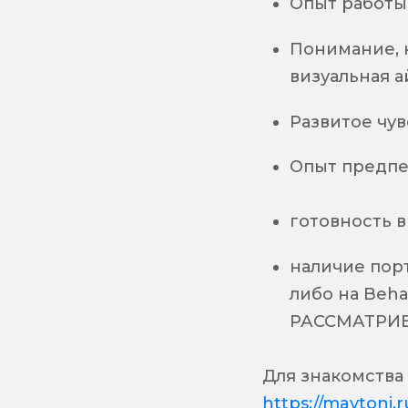
Опыт работы 
Понимание, 
визуальная а
Развитое чув
Опыт предпе
готовность 
наличие пор
либо на Beh
РАССМАТРИ
Для знакомства 
https://maytoni.r