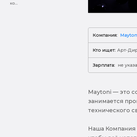
ко...
Компания:
Mayton
Кто ищет:
Арт-Ди
Зарплата:
не указ
Maytoni — это 
занимается про
технического св
Наша Компания н