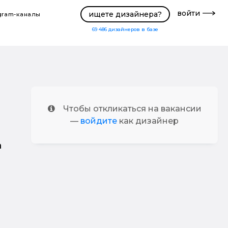
войти
ищете дизайнера?
gram-каналы
69 486
дизайнеров в базе
Чтобы откликаться на вакансии
—
войдите
как дизайнер
а