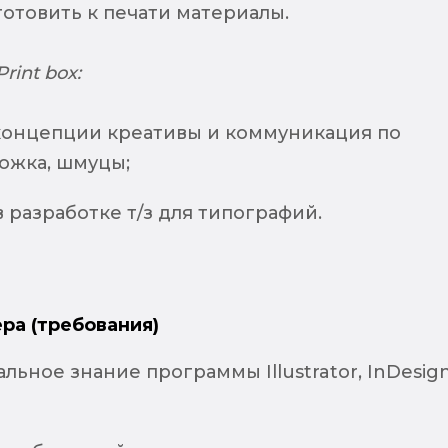
готовить к печати материалы.
rint box:
концепции креативы и коммуникация по
ложка, шмуцы;
в разработке т/з для типографий.
ра (требования)
ьное знание программы Illustrator, InDesign