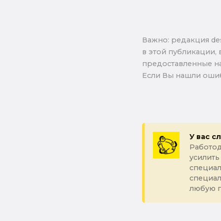
Важно: pедакция de
в этой публикации, 
предоставленные на
Если Вы нашли ошиб
У вас с
Работод
усилить
специал
специа
любую 