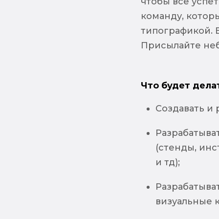
чтобы всё успе
команду, которы
типографикой. 
Присылайте неб
Что будет дела
Создавать и 
Разрабатыва
(стенды, инс
и тд);
Разрабатыва
визуальные 