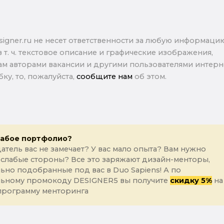
signer.ru не несет ответственности за любую информаци
в т. ч. текстовое описание и графические изображения,
м авторами вакансии и другими пользователями интерне
ку, то, пожалуйста,
сообщите нам
об этом.
лабое портфолио?
атель вас не замечает? У вас мало опыта? Вам нужно
 слабые стороны? Все это заряжают дизайн-менторы,
ьно подобранные под вас в Duo Sapiens! А по
льному промокоду DESIGNER5 вы получите
скидку 5%
на
программу менторинга