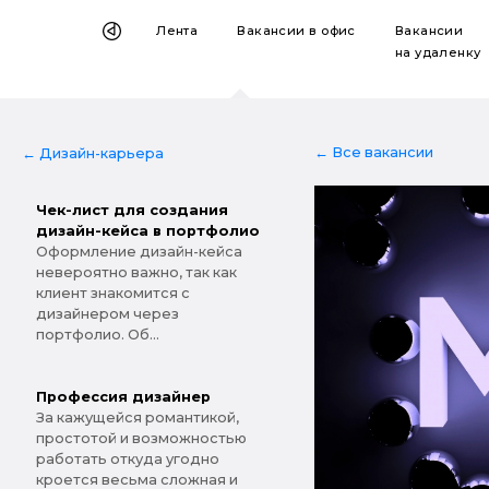
Лента
Вакансии
в офис
Вакансии
на удаленку
← Все вакансии
← Дизайн-карьера
Чек-лист для создания
дизайн-кейса в портфолио
Оформление дизайн-кейса
невероятно важно, так как
клиент знакомится с
дизайнером через
портфолио. Об...
Профессия дизайнер
За кажущейся романтикой,
простотой и возможностью
работать откуда угодно
кроется весьма сложная и