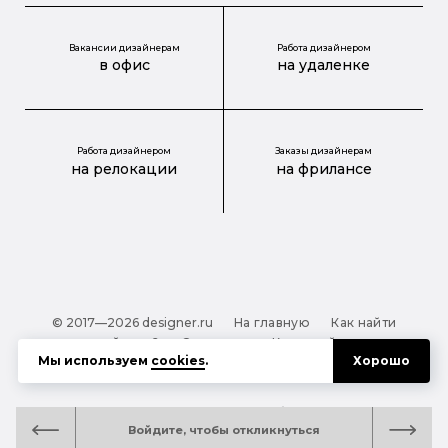
Вакансии дизайнерам
Работа дизайнером
в офис
на удаленке
Работа дизайнером
Заказы дизайнерам
на релокации
на фрилансе
© 2017—2026 designer.ru
На главную
Как найти
дизайнера?
О проекте
Карта сайта
Мы используем
cookies
.
Хорошо
Обработка персональных данных
Файлы cookie
Полезная подсказка:
Как выбрать дизайнера:
Войдите, чтобы откликнуться
руководство для тех, кто заказывает дизайн