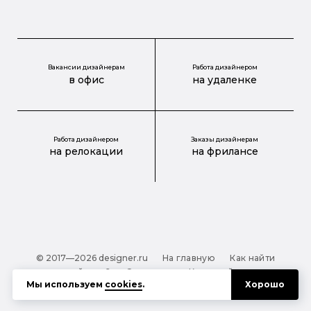
Вакансии дизайнерам
Работа дизайнером
в офис
на удаленке
Работа дизайнером
Заказы дизайнерам
на релокации
на фрилансе
© 2017—2026 designer.ru
На главную
Как найти
дизайнера?
О проекте
Карта сайта
Мы используем
cookies
.
Хорошо
Обработка персональных данных
Файлы cookie