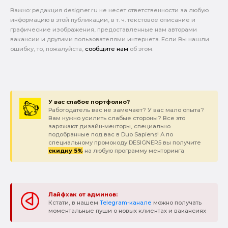
Важно: pедакция designer.ru не несет ответственности за любую
информацию в этой публикации, в т. ч. текстовое описание и
графические изображения, предоставленные нам авторами
вакансии и другими пользователями интернета. Если Вы нашли
ошибку, то, пожалуйста,
сообщите нам
об этом.
У вас слабое портфолио?
Работодатель вас не замечает? У вас мало опыта?
Вам нужно усилить слабые стороны? Все это
заряжают дизайн-менторы, специально
подобранные под вас в Duo Sapiens! А по
специальному промокоду DESIGNER5 вы получите
скидку 5%
на любую программу менторинга
Лайфхак от админов:
Кстати, в нашем
Telegram-канале
можно получать
моментальные пуши о новых клиентах и вакансиях