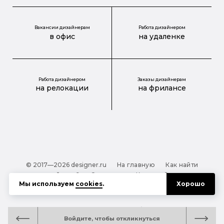
Вакансии дизайнерам
Работа дизайнером
в офис
на удаленке
Работа дизайнером
Заказы дизайнерам
на релокации
на фрилансе
© 2017—2026 designer.ru
На главную
Как найти
дизайнера?
О проекте
Карта сайта
Мы используем
cookies
.
Хорошо
Обработка персональных данных
Файлы cookie
Полезная подсказка:
Как выбрать дизайнера:
Войдите, чтобы откликнуться
руководство для тех, кто заказывает дизайн