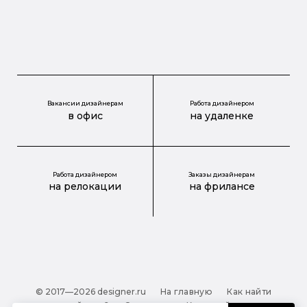
Вакансии дизайнерам
Работа дизайнером
в офис
на удаленке
Работа дизайнером
Заказы дизайнерам
на релокации
на фрилансе
© 2017—2026 designer.ru
На главную
Как найти
дизайнера?
О проекте
Карта сайта