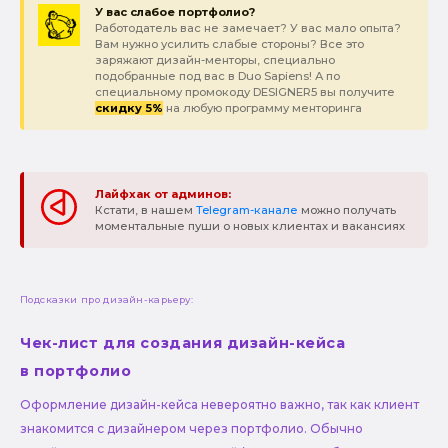
У вас слабое портфолио?
Работодатель вас не замечает? У вас мало опыта?
Вам нужно усилить слабые стороны? Все это
заряжают дизайн-менторы, специально
подобранные под вас в Duo Sapiens! А по
специальному промокоду DESIGNER5 вы получите
скидку 5%
на любую программу менторинга
Лайфхак от админов:
Кстати, в нашем
Telegram-канале
можно получать
моментальные пуши о новых клиентах и вакансиях
Подсказки про дизайн-карьеру:
Чек-лист для создания дизайн-кейса
в портфолио
Оформление дизайн-кейса невероятно важно, так как клиент
знакомится с дизайнером через портфолио. Обычно