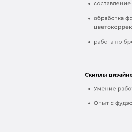
составление
обработка фо
цветокоррек
работа по б
Скиллы дизайне
Умение работ
Опыт с фудз