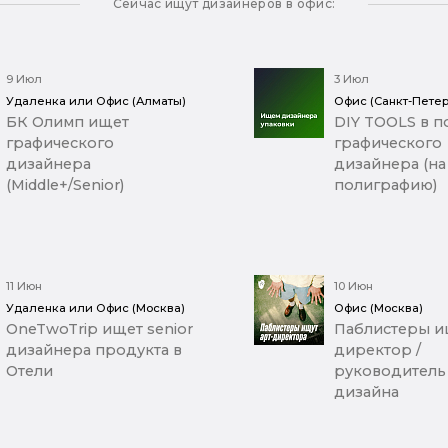
Сейчас ищут дизайнеров в офис:
9 Июл
3 Июл
Удаленка или Офис (Алматы)
Офис (Санкт-Петер
БК Олимп ищет
DIY TOOLS в п
графического
графического
дизайнера
дизайнера (на
(Middle+/Senior)
полиграфию)
11 Июн
10 Июн
Удаленка или Офис (Москва)
Офис (Москва)
OneTwoTrip ищет senior
Паблистеры ищ
дизайнера продукта в
директор /
Отели
руководитель
дизайна