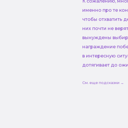
К сожалению, мно
именно про те кон
чтобы отхватить 
них почти не веря
вынуждены выбира
награждение побе
в интересную ситу
дотягивает до ож
См. еще подсказки →