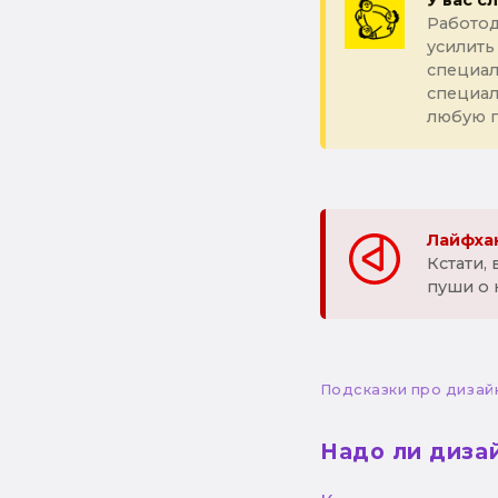
У вас с
Работод
усилить
специал
специа
любую 
Лайфхак
Кстати,
пуши о 
Подсказки про дизай
Надо ли диза