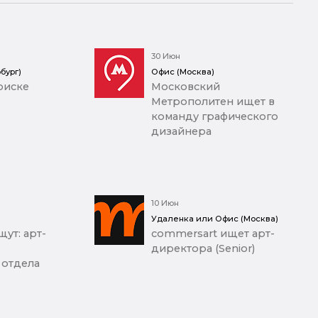
30 Июн
бург)
Офис (Москва)
оиске
Московский
Метрополитен ищет в
команду графического
дизайнера
10 Июн
Удаленка или Офис (Москва)
ут: арт-
commersart ищет арт-
директора (Senior)
 отдела