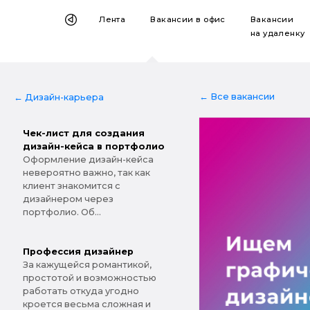
Лента
Вакансии
в офис
Вакансии
на удаленку
← Все вакансии
← Дизайн-карьера
Чек-лист для создания
дизайн-кейса в портфолио
Оформление дизайн-кейса
невероятно важно, так как
клиент знакомится с
дизайнером через
портфолио. Об...
Профессия дизайнер
За кажущейся романтикой,
простотой и возможностью
работать откуда угодно
кроется весьма сложная и