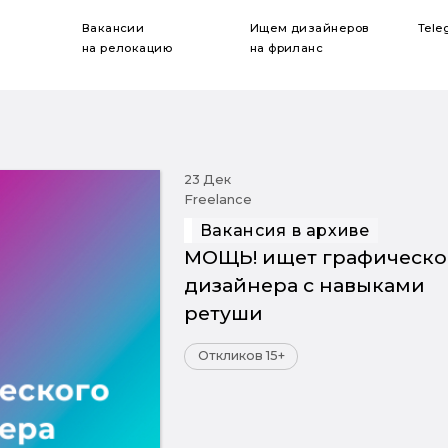
Вакансии
Ищем дизайнеров
Tele
на релокацию
на фриланс
23 Дек
Freelance
Вакансия в архиве
МОЩЬ! ищет графическо
дизайнера c навыками
ретуши
Откликов 15+