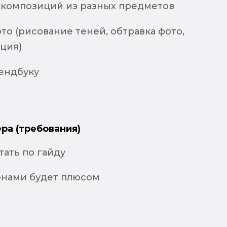
 композиций из разных предметов
то (рисование теней, обтравка фото,
ция)
рендбуку
ра (требования)
ать по гайду
онами будет плюсом