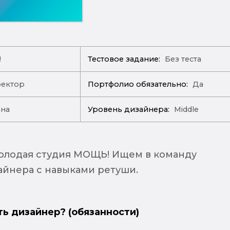
!
Тестовое задание:
Без теста
ректор
Портфолио обязательно:
Да
ана
Уровень дизайнера:
Middle
олодая студия МОЩЬ! Ищем в команду
айнера с навыками ретуши.
ть дизайнер? (обязанности)