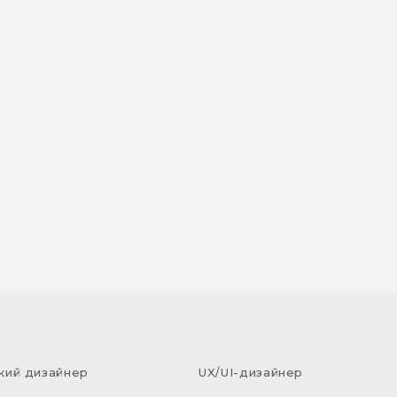
кий дизайнер
UX/UI-дизайнер