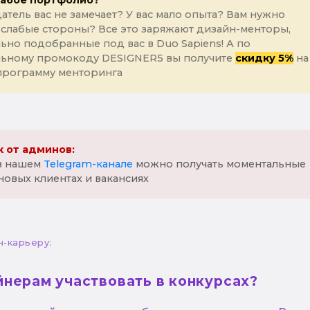
лабое портфолио?
атель вас не замечает? У вас мало опыта? Вам нужно
 слабые стороны? Все это заряжают дизайн-менторы,
ьно подобранные под вас в Duo Sapiens! А по
льному промокоду DESIGNER5 вы получите
скидку 5%
на
программу менторинга
 от админов:
 в нашем
Telegram-канале
можно получать моментальные
новых клиентах и вакансиях
н-карьеру:
йнерам участвовать в конкурсах?