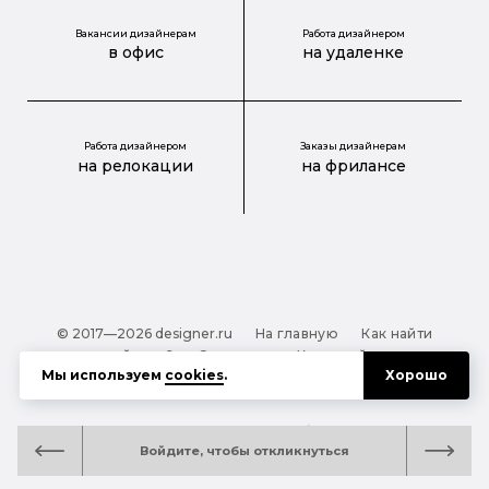
Вакансии дизайнерам
Работа дизайнером
в офис
на удаленке
Работа дизайнером
Заказы дизайнерам
на релокации
на фрилансе
© 2017—2026 designer.ru
На главную
Как найти
дизайнера?
О проекте
Карта сайта
Мы используем
cookies
.
Хорошо
Обработка персональных данных
Файлы cookie
Полезная подсказка:
Как выбрать дизайнера:
Войдите, чтобы откликнуться
руководство для тех, кто заказывает дизайн