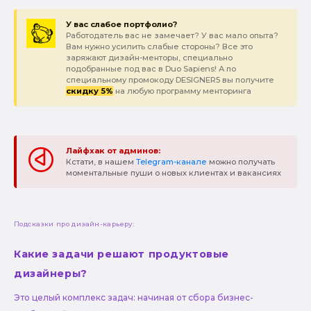
У вас слабое портфолио?
Работодатель вас не замечает? У вас мало опыта?
Вам нужно усилить слабые стороны? Все это
заряжают дизайн-менторы, специально
подобранные под вас в Duo Sapiens! А по
специальному промокоду DESIGNER5 вы получите
скидку 5%
на любую программу менторинга
Лайфхак от админов:
Кстати, в нашем
Telegram-канале
можно получать
моментальные пуши о новых клиентах и вакансиях
Подсказки про дизайн-карьеру:
Какие задачи решают продуктовые
дизайнеры?
Это целый комплекс задач: начиная от сбора бизнес-