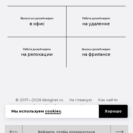
Вакансии дизайнерам
Работа дизайнером
в офис
на удаленке
Работа дизайнером
Заказы дизайнерам
на релокации
на фрилансе
© 2017—2026 designer.ru
На главную
Как найти
дизайнера?
О проекте
Карта сайта
Мы используем
cookies
.
Хорошо
Обработка персональных данных
Файлы cookie
Полезная подсказка:
Как выбрать дизайнера:
Войдите, чтобы откликнуться
руководство для тех, кто заказывает дизайн