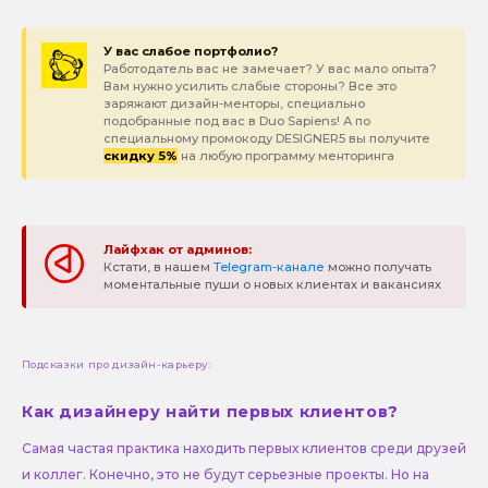
У вас слабое портфолио?
Работодатель вас не замечает? У вас мало опыта?
Вам нужно усилить слабые стороны? Все это
заряжают дизайн-менторы, специально
подобранные под вас в Duo Sapiens! А по
специальному промокоду DESIGNER5 вы получите
скидку 5%
на любую программу менторинга
Лайфхак от админов:
Кстати, в нашем
Telegram-канале
можно получать
моментальные пуши о новых клиентах и вакансиях
Подсказки про дизайн-карьеру:
Как дизайнеру найти первых клиентов?
Самая частая практика находить первых клиентов среди друзей
и коллег. Конечно, это не будут серьезные проекты. Но на