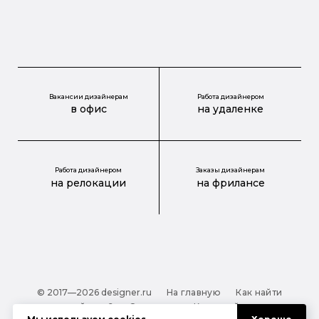
Вакансии дизайнерам
Работа дизайнером
в офис
на удаленке
Работа дизайнером
Заказы дизайнерам
на релокации
на фрилансе
© 2017—2026 designer.ru
На главную
Как найти
дизайнера?
О проекте
Карта сайта