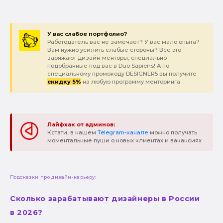
У вас слабое портфолио?
Работодатель вас не замечает? У вас мало опыта?
Вам нужно усилить слабые стороны? Все это
заряжают дизайн-менторы, специально
подобранные под вас в Duo Sapiens! А по
специальному промокоду DESIGNER5 вы получите
скидку 5%
на любую программу менторинга
Лайфхак от админов:
Кстати, в нашем
Telegram-канале
можно получать
моментальные пуши о новых клиентах и вакансиях
Подсказки про дизайн-карьеру:
Сколько зарабатывают дизайнеры в России
в 2026?