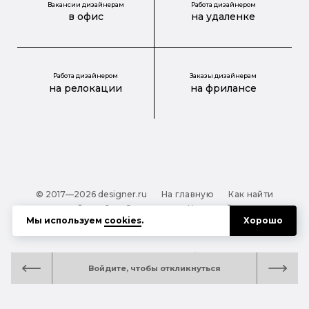
Вакансии дизайнерам
Работа дизайнером
в офис
на удаленке
Работа дизайнером
Заказы дизайнерам
на релокации
на фрилансе
© 2017—2026 designer.ru
На главную
Как найти
дизайнера?
О проекте
Карта сайта
Мы используем
cookies
.
Хорошо
Обработка персональных данных
Файлы cookie
Полезная подсказка:
Как выбрать дизайнера:
Войдите, чтобы откликнуться
руководство для тех, кто заказывает дизайн