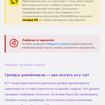
Работодатель вас не замечает? У вас мало опыта?
Вам нужно усилить слабые стороны? Все это
заряжают дизайн-менторы, специально
подобранные под вас в Duo Sapiens! А по
специальному промокоду DESIGNER5 вы получите
скидку 5%
на любую программу менторинга
Лайфхак от админов:
Кстати, в нашем
Telegram-канале
можно получать
моментальные пуши о новых клиентах и вакансиях
Подсказки про дизайн-карьеру:
Грейды дизайнеров — как понять кто ты?
В IT-индустрии принято различать уровни дизайнеров в
зависимости от ответственности за дизайн-задачи. Эти уровни
называют грейдами. Конечно, логичнее было бы привязывать
грейды к опыту дизайнера. Но в случаях когда в компании,