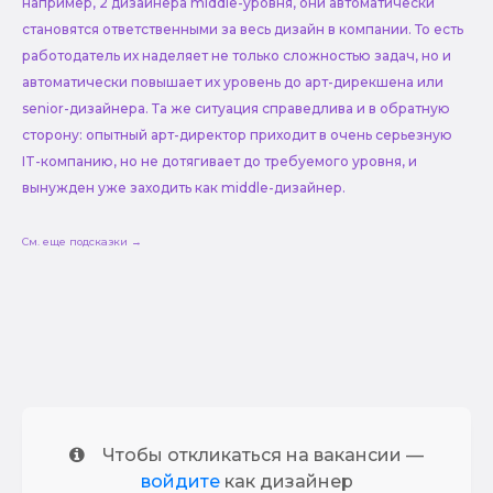
например, 2 дизайнера middle-уровня, они автоматически
становятся ответственными за весь дизайн в компании. То есть
работодатель их наделяет не только сложностью задач, но и
автоматически повышает их уровень до арт-дирекшена или
senior-дизайнера. Та же ситуация справедлива и в обратную
сторону: опытный арт-директор приходит в очень серьезную
IT-компанию, но не дотягивает до требуемого уровня, и
вынужден уже заходить как middle-дизайнер.
См. еще подсказки →
Чтобы откликаться на вакансии —
войдите
как дизайнер