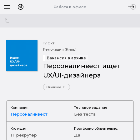
Работа в офисе
17 Окт
Релокация (Кипр)
Вакансия в архиве
Персоналинвест ищет
UX/UI-дизайнера
Откликов 15+
Компания:
Тестовое задание:
Персоналинвест
Без теста
Кто ищет:
Портфолио обязательно:
IT рекрутер
Да