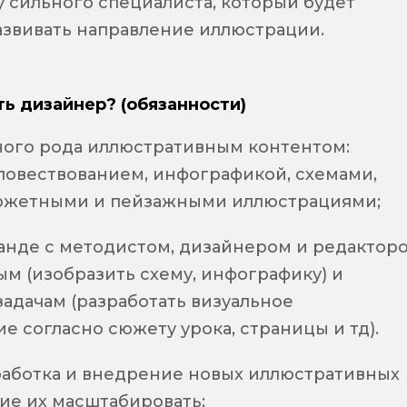
 сильного специалиста, который будет
азвивать направление иллюстрации.
ть дизайнер? (обязанности)
зного рода иллюстративным контентом:
повествованием, инфографикой, схемами,
южетными и пейзажными иллюстрациями;
манде с методистом, дизайнером и редактор
м (изобразить схему, инфографику) и
адачам (разработать визуальное
е согласно сюжету урока, страницы и тд).
работка и внедрение новых иллюстративных
ие их масштабировать;