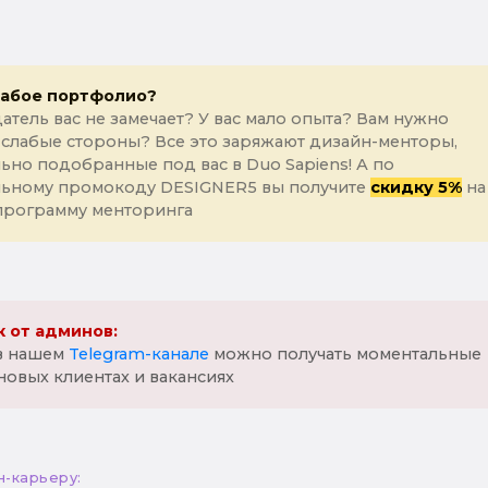
лабое портфолио?
атель вас не замечает? У вас мало опыта? Вам нужно
 слабые стороны? Все это заряжают дизайн-менторы,
ьно подобранные под вас в Duo Sapiens! А по
льному промокоду DESIGNER5 вы получите
скидку 5%
на
программу менторинга
 от админов:
 в нашем
Telegram-канале
можно получать моментальные
новых клиентах и вакансиях
н-карьеру: