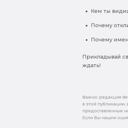
Кем ты видиш
Почему откл
Почему имен
Прикладывай св
ждать!
Важно: pедакция de
в этой публикации, 
предоставленные на
Если Вы нашли ошиб