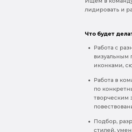
Ищем в команду
лидировать и р
Что будет дела
Работа с ра
визуальным 
иконками, с
Работа в ко
по конкретны
творческим з
повествовани
Подбор, раз
стилей, умен