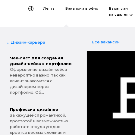
Лента
Вакансии
в офис
Вакансии
на удаленку
← Все вакансии
← Дизайн-карьера
Чек-лист для создания
дизайн-кейса в портфолио
Оформление дизайн-кейса
невероятно важно, так как
клиент знакомится с
дизайнером через
портфолио. Об...
Профессия дизайнер
За кажущейся романтикой,
простотой и возможностью
работать откуда угодно
кроется весьма сложная и