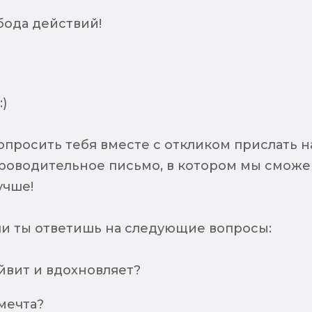
бода действий!
)
опросить тебя вместе с откликом прислать н
роводительное письмо, в котором мы смож
учше!
сли ты ответишь на следующие вопросы:
йвит и вдохновляет?
 мечта?