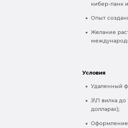
кибер-панк и
Опыт создани
Желание рас
международн
Условия
Удаленный ф
З\П вилка до
долларах);
Оформление 