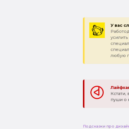
У вас с
Работод
усилить
специал
специа
любую 
Лайфхак
Кстати,
пуши о 
Подсказки про дизай