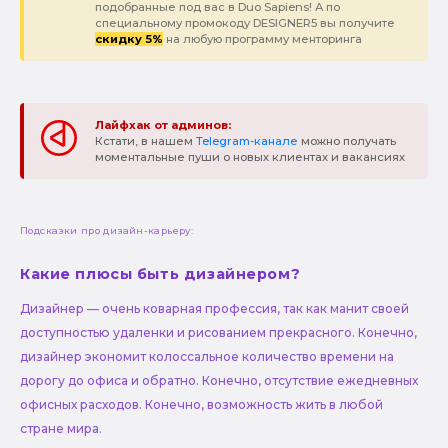
подобранные под вас в Duo Sapiens! А по
специальному промокоду DESIGNER5 вы получите
скидку 5%
на любую программу менторинга
Лайфхак от админов:
Кстати, в нашем
Telegram-канале
можно получать
моментальные пуши о новых клиентах и вакансиях
Подсказки про дизайн-карьеру:
Какие плюсы быть дизайнером?
Дизайнер — очень коварная профессия, так как манит своей
доступностью удаленки и рисованием прекрасного. Конечно,
дизайнер экономит колоссальное количество времени на
дорогу до офиса и обратно. Конечно, отсутствие ежедневных
офисных расходов. Конечно, возможность жить в любой
стране мира.