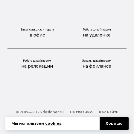
Вакансии дизайнерам
Работа дизайнером
в офис
на удаленке
Работа дизайнером
Заказы дизайнерам
на релокации
на фрилансе
© 2017—2026 designer.ru
На главную
Как найти
дизайнера?
О проекте
Карта сайта
Мы используем
cookies
.
Хорошо
Обработка персональных данных
Файлы cookie