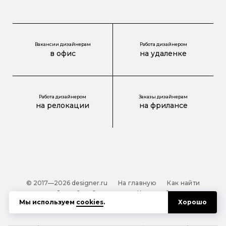
Вакансии дизайнерам
Работа дизайнером
в офис
на удаленке
Работа дизайнером
Заказы дизайнерам
на релокации
на фрилансе
© 2017—2026 designer.ru
На главную
Как найти
дизайнера?
О проекте
Карта сайта
Мы используем
cookies
.
Хорошо
Обработка персональных данных
Файлы cookie