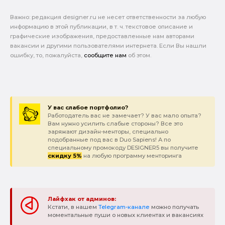
Важно: pедакция designer.ru не несет ответственности за любую
информацию в этой публикации, в т. ч. текстовое описание и
графические изображения, предоставленные нам авторами
вакансии и другими пользователями интернета. Если Вы нашли
ошибку, то, пожалуйста,
сообщите нам
об этом.
У вас слабое портфолио?
Работодатель вас не замечает? У вас мало опыта?
Вам нужно усилить слабые стороны? Все это
заряжают дизайн-менторы, специально
подобранные под вас в Duo Sapiens! А по
специальному промокоду DESIGNER5 вы получите
скидку 5%
на любую программу менторинга
Лайфхак от админов:
Кстати, в нашем
Telegram-канале
можно получать
моментальные пуши о новых клиентах и вакансиях