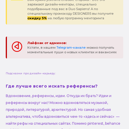
заряжают дизайн-менторы, специально
подобранные под вас в Duo Sapiens! А по
специальному промокоду DESIGNER5 вы получите
скидку 5%
на любую программу менторинга
Лайфхак от админов:
Кстати, в нашем
Telegram-канале
можно получать
моментальные пуши о новых клиентах и вакансиях
Подсказки про дизайн-карьеру:
Где лучше всего искать референсы?
Вдохновение, референсы, идеи. Откуда их брать? Идеи и
референсы вокруг нас! Можно вдохновляться музыкой,
природой, литературой, архитектурой. Но самая удобная
альтернатива, чтобы вдохновиться чем-то «здесь и сейчас» —
найти рефы на специальных сайтах. Помимо pinterest, behance