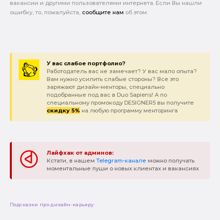
вакансии и другими пользователями интернета. Если Вы нашли
ошибку, то, пожалуйста,
сообщите нам
об этом.
У вас слабое портфолио?
Работодатель вас не замечает? У вас мало опыта?
Вам нужно усилить слабые стороны? Все это
заряжают дизайн-менторы, специально
подобранные под вас в Duo Sapiens! А по
специальному промокоду DESIGNER5 вы получите
скидку 5%
на любую программу менторинга
Лайфхак от админов:
Кстати, в нашем
Telegram-канале
можно получать
моментальные пуши о новых клиентах и вакансиях
Подсказки про дизайн-карьеру: