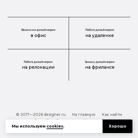
Вакансии дизайнерам
Работа дизайнером
в офис
на удаленке
Работа дизайнером
Заказы дизайнерам
на релокации
на фрилансе
© 2017—2026 designer.ru
На главную
Как найти
дизайнера?
О проекте
Карта сайта
Мы используем
cookies
.
Хорошо
Обработка персональных данных
Файлы cookie