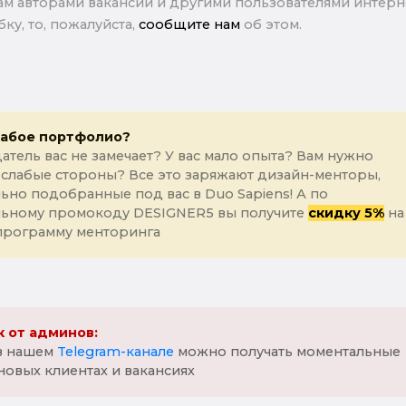
м авторами вакансии и другими пользователями интерне
ку, то, пожалуйста,
сообщите нам
об этом.
лабое портфолио?
атель вас не замечает? У вас мало опыта? Вам нужно
 слабые стороны? Все это заряжают дизайн-менторы,
ьно подобранные под вас в Duo Sapiens! А по
льному промокоду DESIGNER5 вы получите
скидку 5%
на
программу менторинга
 от админов:
 в нашем
Telegram-канале
можно получать моментальные
новых клиентах и вакансиях