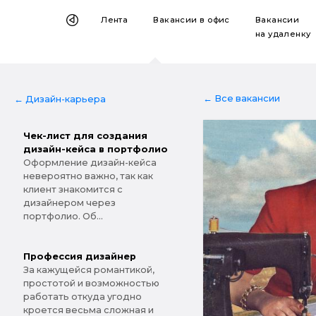
Лента
Вакансии
в офис
Вакансии
на удаленку
← Все вакансии
← Дизайн-карьера
Чек-лист для создания
дизайн-кейса в портфолио
Оформление дизайн-кейса
невероятно важно, так как
клиент знакомится с
дизайнером через
портфолио. Об...
Профессия дизайнер
За кажущейся романтикой,
простотой и возможностью
работать откуда угодно
кроется весьма сложная и