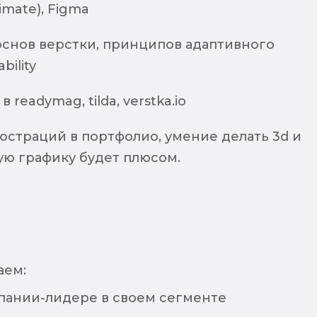
nimate), Figma
снов верстки, принципов адаптивного
bility
 readymag, tilda, verstka.io
юстраций в портфолио, умение делать 3d и
ю графику будет плюсом.
аем:
мпании-лидере в своем сегменте