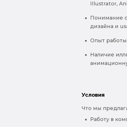
IIlustrator, A
Понимание о
дизайна и usa
Опыт работы в
Наличие илл
анимационну
Условия
Что мы предлаг
Работу в ко