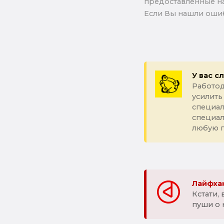
предоставленные на
Если Вы нашли ошиб
У вас с
Работод
усилить
специал
специа
любую 
Лайфхак
Кстати,
пуши о 