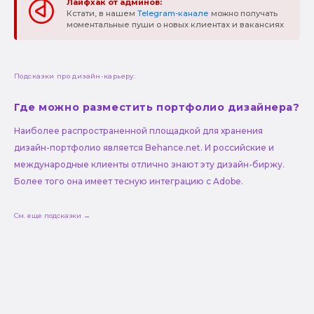
Лайфхак от админов:
Кстати, в нашем
Telegram-канале
можно получать
моментальные пуши о новых клиентах и вакансиях
Подсказки про дизайн-карьеру:
Где можно разместить портфолио дизайнера?
Наиболее распространенной площадкой для хранения
дизайн-портфолио является Behance.net. И российские и
международные клиенты отлично знают эту дизайн-биржу.
Более того она имеет тесную интеграцию с Adobe.
См. еще подсказки →