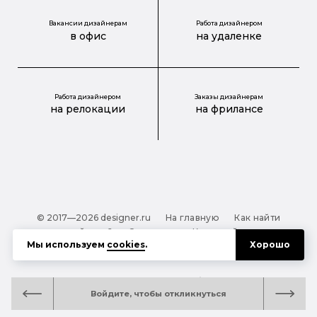
Вакансии дизайнерам
Работа дизайнером
в офис
на удаленке
Работа дизайнером
Заказы дизайнерам
на релокации
на фрилансе
© 2017—2026 designer.ru
На главную
Как найти
дизайнера?
О проекте
Карта сайта
Мы используем
cookies
.
Хорошо
Обработка персональных данных
Файлы cookie
Полезная подсказка:
Как выбрать дизайнера:
Войдите, чтобы откликнуться
руководство для тех, кто заказывает дизайн