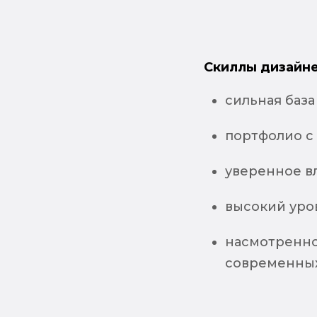
Скиллы дизайне
сильная баз
портфолио с
уверенное в
высокий уро
насмотренно
современных