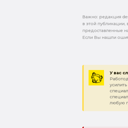
Важно: pедакция de
в этой публикации, 
предоставленные на
Если Вы нашли ошиб
У вас с
Работод
усилить
специал
специа
любую 