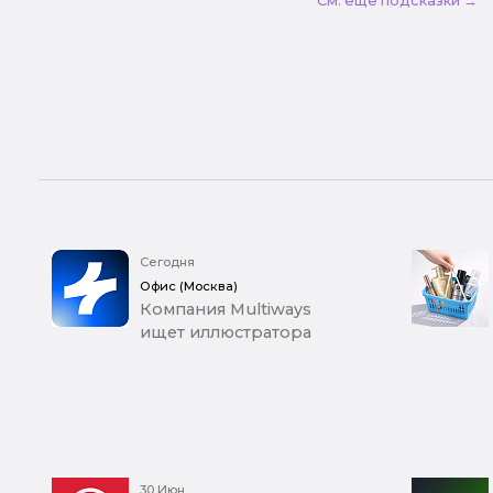
См. еще подсказки →
Сегодня
Офис (Москва)
Компания Multiways
ищет иллюстратора
30 Июн