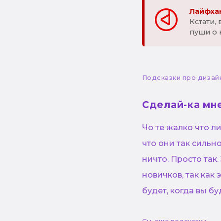
Лайфхак
Кстати,
пуши о 
Подсказки про дизай
Сделай-ка мне
Чо те жалко что л
что они так сильн
ничто. Просто так
новичков, так как 
будет, когда вы б