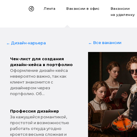
Лента
Вакансии
в офис
Вакансии
на удаленку
← Все вакансии
← Дизайн-карьера
Чек-лист для создания
дизайн-кейса в портфолио
Оформление дизайн-кейса
невероятно важно, так как
клиент знакомится с
дизайнером через
портфолио. Об...
Профессия дизайнер
За кажущейся романтикой,
простотой и возможностью
работать откуда угодно
кроется весьма сложная и