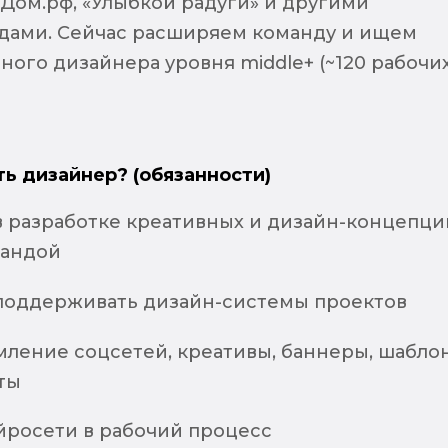
 Дом.рф, «Улыбкой радуги» и другими
дами. Сейчас расширяем команду и ищем
ого дизайнера уровня middle+ (~120 рабочи
ть дизайнер? (обязанности)
 в разработке креативных и дизайн-концепци
мандой
 поддерживать дизайн-системы проектов
мление соцсетей, креативы, баннеры, шабло
ты
йросети в рабочий процесс