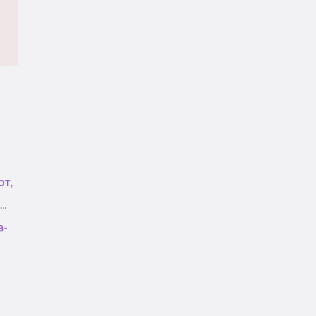
т,
.
в-