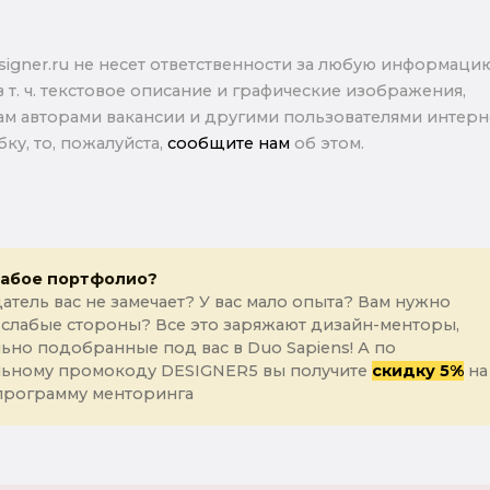
signer.ru не несет ответственности за любую информаци
в т. ч. текстовое описание и графические изображения,
м авторами вакансии и другими пользователями интерне
ку, то, пожалуйста,
сообщите нам
об этом.
лабое портфолио?
атель вас не замечает? У вас мало опыта? Вам нужно
 слабые стороны? Все это заряжают дизайн-менторы,
ьно подобранные под вас в Duo Sapiens! А по
льному промокоду DESIGNER5 вы получите
скидку 5%
на
программу менторинга