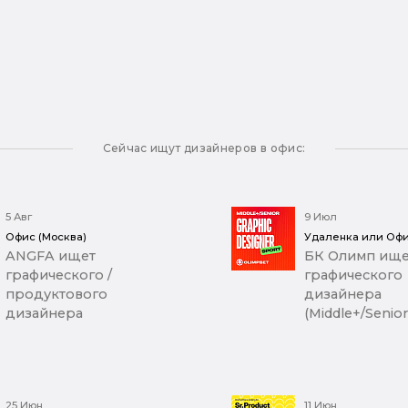
Сейчас ищут дизайнеров в офис:
5 Авг
9 Июл
Офис (Москва)
Удаленка или Офи
ANGFA ищет
БК Олимп ище
графического /
графического
продуктового
дизайнера
дизайнера
(Middle+/Senior
25 Июн
11 Июн