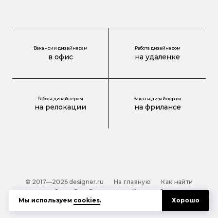
Вакансии дизайнерам
Работа дизайнером
в офис
на удаленке
Работа дизайнером
Заказы дизайнерам
на релокации
на фрилансе
© 2017—2026 designer.ru
На главную
Как найти
дизайнера?
О проекте
Карта сайта
Мы используем
cookies
.
Хорошо
Обработка персональных данных
Файлы cookie