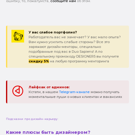
ошибку, то, пожалуйста,
сообщите нам
об этом.
У вас слабое портфолио?
Работодатель вас не замечает? У вас мало опыта?
Вам нужно усилить слабые стороны? Все это
заряжают дизайн-менторы, специально
подобранные под вас в Duo Sapiens! А по
специальному промокоду DESIGNER5 вы получите
скидку 5%
на любую программу менторинга
Лайфхак от админов:
Кстати, в нашем
Telegram-канале
можно получать
моментальные пуши о новых клиентах и вакансиях
Подсказки про дизайн-карьеру:
Какие плюсы быть дизайнером?