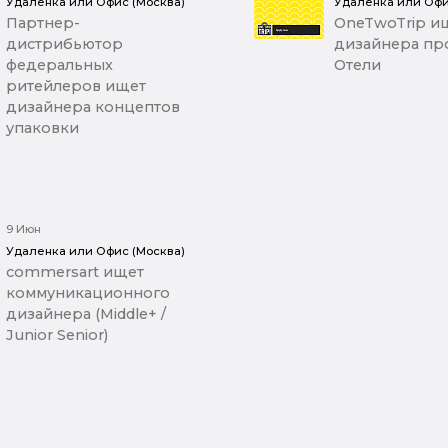
Удаленка или Офис (Москва)
Удаленка или Офи
Партнер-
OneTwoTrip ищ
дистрибьютор
дизайнера про
федеральных
Отели
ритейлеров ищет
дизайнера концептов
упаковки
9 Июн
Удаленка или Офис (Москва)
commersart ищет
коммуникационного
дизайнера (Middle+ /
Junior Senior)