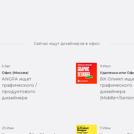
Сейчас ищут дизайнеров в офис:
5 Авг
9 Июл
Офис (Москва)
Удаленка или Офи
ANGFA ищет
БК Олимп ище
графического /
графического
продуктового
дизайнера
дизайнера
(Middle+/Senior
25 Июн
11 Июн