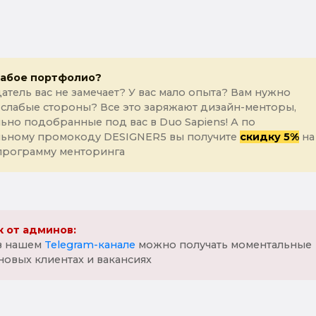
лабое портфолио?
атель вас не замечает? У вас мало опыта? Вам нужно
 слабые стороны? Все это заряжают дизайн-менторы,
ьно подобранные под вас в Duo Sapiens! А по
льному промокоду DESIGNER5 вы получите
скидку 5%
на
программу менторинга
 от админов:
 в нашем
Telegram-канале
можно получать моментальные
новых клиентах и вакансиях