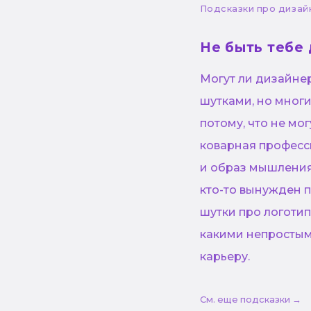
Подсказки про дизай
Не быть тебе 
Могут ли дизайне
шутками, но мног
потому, что не мо
коварная професси
и образ мышления
кто-то вынужден п
шутки про логотип
какими непростым
карьеру.
См. еще подсказки →