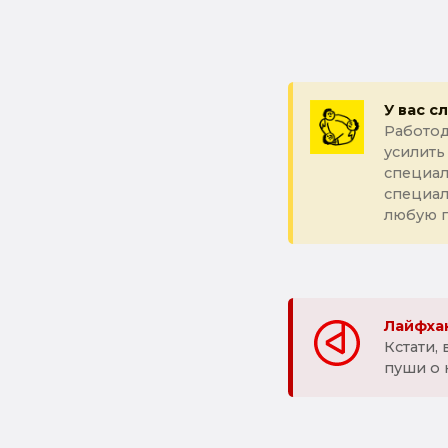
У вас с
Работод
усилить
специал
специа
любую 
Лайфхак
Кстати,
пуши о 