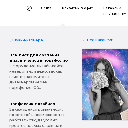
Лента
Вакансии
в офис
Вакансии
на удаленку
← Все вакансии
← Дизайн-карьера
Чек-лист для создания
дизайн-кейса в портфолио
Оформление дизайн-кейса
невероятно важно, так как
клиент знакомится с
дизайнером через
портфолио. Об...
Профессия дизайнер
За кажущейся романтикой,
простотой и возможностью
работать откуда угодно
кроется весьма сложная и