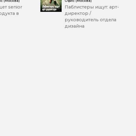
с (Москва)
Офис (Москва)
ет senior
Паблистеры ищут: арт-
дукта в
директор /
руководитель отдела
дизайна