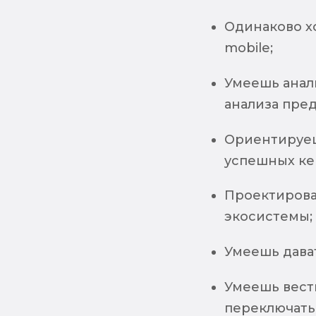
Одинаково х
mobile;
Умеешь анал
анализа пред
Ориентируешь
успешных ке
Проектирова
экосистемы;
Умеешь дават
Умеешь вести
переключать