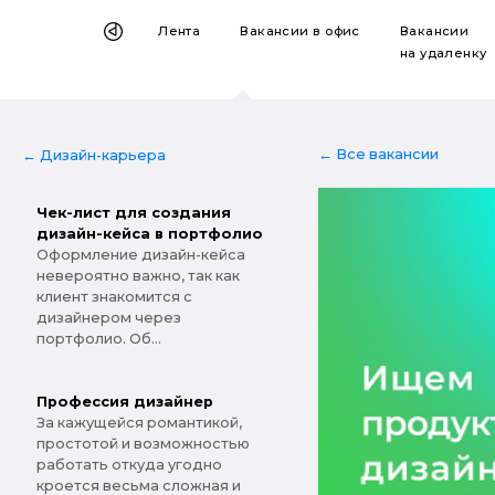
Лента
Вакансии
в офис
Вакансии
на удаленку
← Все вакансии
← Дизайн-карьера
Чек-лист для создания
дизайн-кейса в портфолио
Оформление дизайн-кейса
невероятно важно, так как
клиент знакомится с
дизайнером через
портфолио. Об...
Профессия дизайнер
За кажущейся романтикой,
простотой и возможностью
работать откуда угодно
кроется весьма сложная и