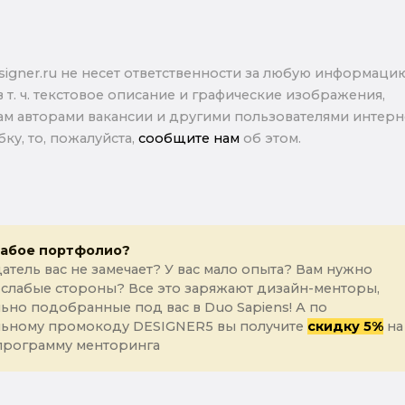
signer.ru не несет ответственности за любую информаци
в т. ч. текстовое описание и графические изображения,
м авторами вакансии и другими пользователями интерне
ку, то, пожалуйста,
сообщите нам
об этом.
лабое портфолио?
атель вас не замечает? У вас мало опыта? Вам нужно
 слабые стороны? Все это заряжают дизайн-менторы,
ьно подобранные под вас в Duo Sapiens! А по
льному промокоду DESIGNER5 вы получите
скидку 5%
на
программу менторинга