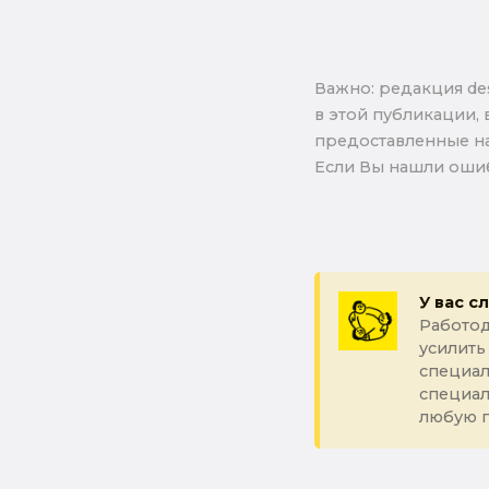
Важно: pедакция de
в этой публикации, 
предоставленные на
Если Вы нашли ошиб
У вас с
Работод
усилить
специал
специа
любую 