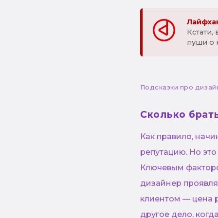
Лайфхак
Кстати,
пуши о 
Подсказки про дизай
Сколько брат
Как правило, нач
репутацию. Но это
Ключевым фактором
дизайнер проявляе
клиентом — цена 
другое дело, ког