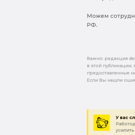
Можем сотрудни
РФ.
Важно: pедакция de
в этой публикации, 
предоставленные на
Если Вы нашли ошиб
У вас с
Работод
усилить