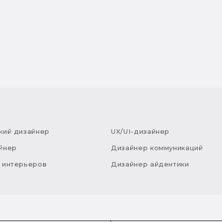
кий дизайнер
UX/UI-дизайнер
йнер
Дизайнер коммуникаций
 интерьеров
Дизайнер айдентики