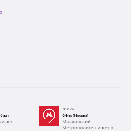
о,
30 Июн
бург)
Офис (Москва)
оиске
Московский
Метрополитен ищет в