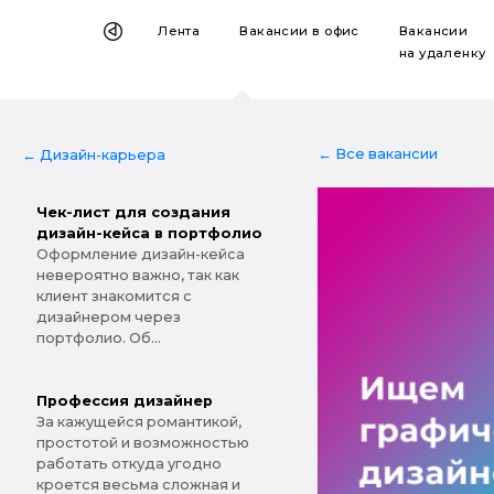
Лента
Вакансии
в офис
Вакансии
на удаленку
← Все вакансии
← Дизайн-карьера
Чек-лист для создания
дизайн-кейса в портфолио
Оформление дизайн-кейса
невероятно важно, так как
клиент знакомится с
дизайнером через
портфолио. Об...
Профессия дизайнер
За кажущейся романтикой,
простотой и возможностью
работать откуда угодно
кроется весьма сложная и