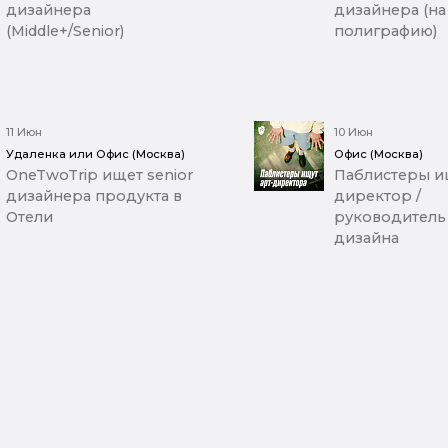
дизайнера
дизайнера (на
(Middle+/Senior)
полиграфию)
11 Июн
10 Июн
Удаленка или Офис (Москва)
Офис (Москва)
OneTwoTrip ищет senior
Паблистеры ищ
дизайнера продукта в
директор /
Отели
руководитель
дизайна