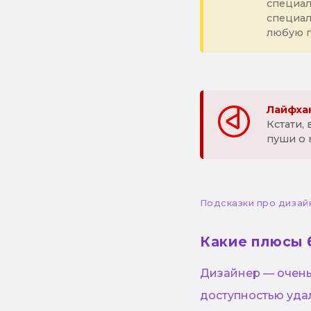
специал
специа
любую 
Лайфхак
Кстати,
пуши о 
Подсказки про дизай
Какие плюсы 
Дизайнер — очень 
доступностью уда