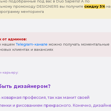
ьно подобранные под вас в Duo Sapiens! А по
льному промокоду DESIGNER5 вы получите
скидку 5%
на
программу менторинга
 от админов:
 в нашем
Telegram-канале
можно получать моментальные
новых клиентах и вакансиях
н-карьеру:
быть дизайнером?
коварная профессия, так как манит своей
ленки и рисованием прекрасного. Конечно, дизайн