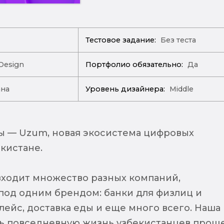
Тестовое задание:
Без теста
Design
Портфолио обязательно:
Да
ана
Уровень дизайнера:
Middle
ы — Uzum, новая экосистема цифровых
кистане.
входит множество разных компаний,
од одним брендом: банки для физлиц и
лейс, доставка еды и еще много всего. Наша
ь повседневную жизнь узбекистанцев прощ