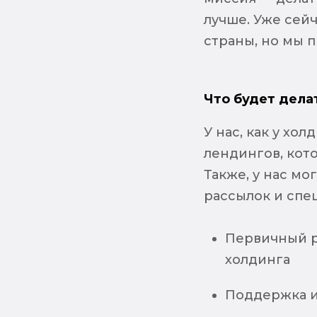
лучше. Уже сей
страны, но мы п
Что будет дела
У нас, как у хо
лендингов, кот
Также, у нас мо
рассылок и спец
Первичный р
холдинга
Поддержка и