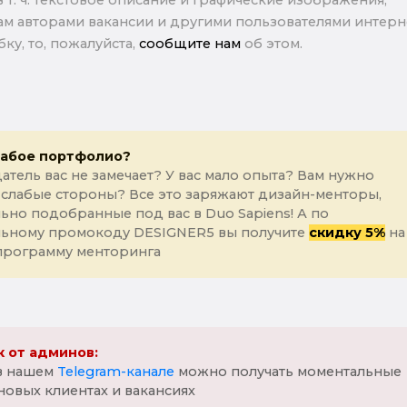
в т. ч. текстовое описание и графические изображения,
м авторами вакансии и другими пользователями интерне
ку, то, пожалуйста,
сообщите нам
об этом.
лабое портфолио?
атель вас не замечает? У вас мало опыта? Вам нужно
 слабые стороны? Все это заряжают дизайн-менторы,
ьно подобранные под вас в Duo Sapiens! А по
льному промокоду DESIGNER5 вы получите
скидку 5%
на
программу менторинга
 от админов:
 в нашем
Telegram-канале
можно получать моментальные
новых клиентах и вакансиях