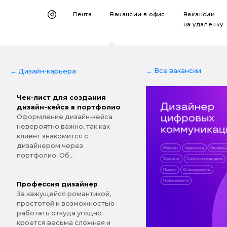
Лента
Вакансии
в офис
Вакансии
на удаленку
← Все вакансии
← Дизайн-карьера
Чек-лист для создания
дизайн-кейса в портфолио
Оформление дизайн-кейса
невероятно важно, так как
клиент знакомится с
дизайнером через
портфолио. Об...
Профессия дизайнер
За кажущейся романтикой,
простотой и возможностью
работать откуда угодно
кроется весьма сложная и