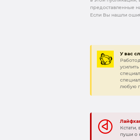
в этой публикации, 
предоставленные на
Если Вы нашли ошиб
У вас с
Работод
усилить
специал
специа
любую 
Лайфхак
Кстати,
пуши о 