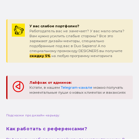
У вас слабое портфолио?
Работодатель вас не замечает? У вас мало опыта?
Вам нужно усилить слабые стороны? Все это
заряжают дизайн-менторы, специально
подобранные под вас в Duo Sapiens! А по
специальному промокоду DESIGNER5 вы получите
скидку 5%
на любую программу менторинга
Лайфхак от админов:
Кстати, в нашем
Telegram-канале
можно получать
моментальные пуши о новых клиентах и вакансиях
Подсказки про дизайн-карьеру:
Как работать с референсами?