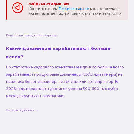
Лайфхак от админов:
Кстати, в нашем
Telegram-канале
можно получать
моментальные пуши о новых клиентах и вакансиях
Подсказки про дизайн-карьеру:
Какие дизайнеры зарабатывают больше
всего?
По статистике кадрового агентства DesignHunt больше всего
зарабатывают продуктовые дизайнеры (UX/UI-дизайнеры) на
позициях Senior-дизайнер, дизай-лид или арт-директор. В
2026 году их зарплаты достигли уровня 500-600 тыс руб в
месяц в крупных IT-компаниях.
См. еще подсказки →