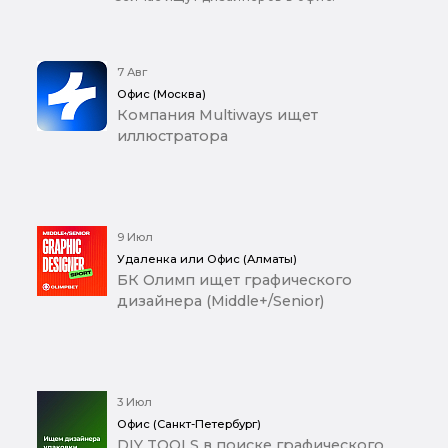
7 Авг
Офис (Москва)
Компания Multiways ищет
иллюстратора
9 Июл
Удаленка или Офис (Алматы)
БК Олимп ищет графического
дизайнера (Middle+/Senior)
3 Июл
Офис (Санкт-Петербург)
DIY TOOLS в поиске графического