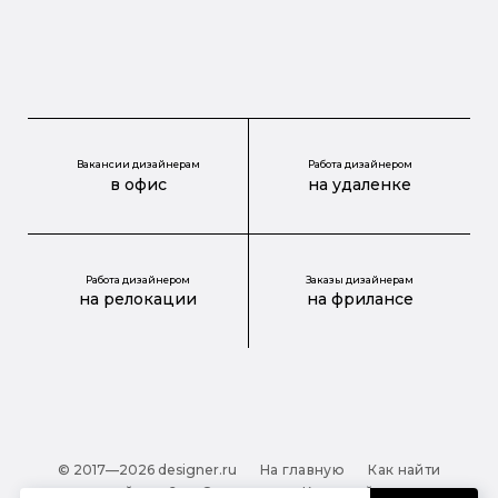
Вакансии дизайнерам
Работа дизайнером
в офис
на удаленке
Работа дизайнером
Заказы дизайнерам
на релокации
на фрилансе
© 2017—2026 designer.ru
На главную
Как найти
дизайнера?
О проекте
Карта сайта