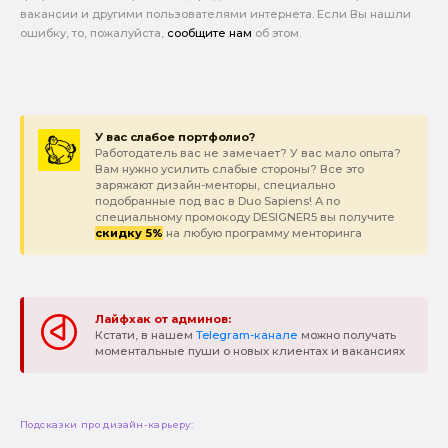
вакансии и другими пользователями интернета. Если Вы нашли
ошибку, то, пожалуйста,
сообщите нам
об этом.
У вас слабое портфолио?
Работодатель вас не замечает? У вас мало опыта?
Вам нужно усилить слабые стороны? Все это
заряжают дизайн-менторы, специально
подобранные под вас в Duo Sapiens! А по
специальному промокоду DESIGNER5 вы получите
скидку 5%
на любую программу менторинга
Лайфхак от админов:
Кстати, в нашем
Telegram-канале
можно получать
моментальные пуши о новых клиентах и вакансиях
Подсказки про дизайн-карьеру: