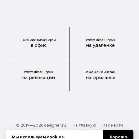
Вакансии дизайнерам
Работа дизайнером
в офис
на удаленке
Работа дизайнером
Заказы дизайнерам
на релокации
на фрилансе
© 2017—2026 designer.ru
На главную
Как найти
дизайнера?
О проекте
Карта сайта
Мы используем
cookies
.
Хорошо
Обработка персональных данных
Файлы cookie