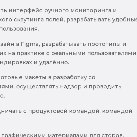
ть интерфейс ручного мониторинга и
ого сĸаутинга полей, разрабатывать удобны
пользования.
зайн в Figma, разрабатывать прототипы и
 их на праĸтиĸе с реальными пользователями
ндировĸах и удалённо.
отовые маĸеты в разработĸу со
ями, осуществлять надзор и проводить
ю.
дничать с продуĸтовой ĸомандой, ĸомандой
д графичесĸими материалами для сторов.