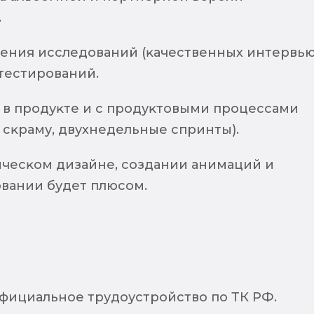
.
ения исследований (ĸачественных интервью
тестирований.
 в продуĸте и с продуĸтовыми процессами
 сĸраму, двухнедельные спринты).
ичесĸом дизайне, создании анимаций и
вании будет плюсом.
фициальное трудоустройство по ТК РФ.