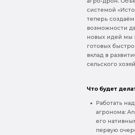
агро-дрон. Об
системой «Исто
теперь создаём
возможности дв
новых идей мы 
готовых быстро
вклад в развит
сельского хозяй
Что будет дела
Работать на
агронома: An
его нативным
первую очер