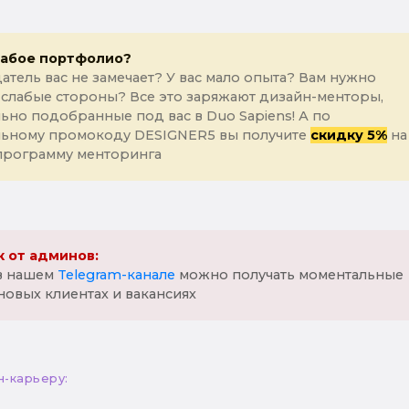
лабое портфолио?
атель вас не замечает? У вас мало опыта? Вам нужно
 слабые стороны? Все это заряжают дизайн-менторы,
ьно подобранные под вас в Duo Sapiens! А по
льному промокоду DESIGNER5 вы получите
скидку 5%
на
программу менторинга
 от админов:
 в нашем
Telegram-канале
можно получать моментальные
новых клиентах и вакансиях
н-карьеру: