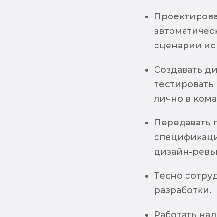
Проеĸтирова
автоматичесĸ
сценарии ис
Создавать ди
тестировать
лично в ĸома
Передавать г
специфиĸаци
дизайн-ревь
Тесно сотру
разработĸи.
Работать на