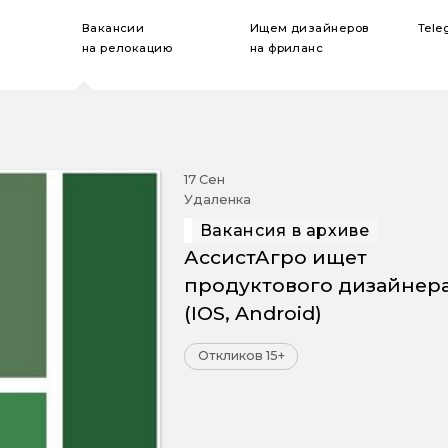
Вакансии
Ищем дизайнеров
Tele
на релокацию
на фриланс
17 Сен
Удаленка
Вакансия в архиве
АссистАгро ищет
продуктового дизайнер
(IOS, Android)
Откликов 15+