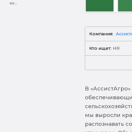
ко...
Компания:
Ассист
Кто ищет:
HR
В «АссистАгро»
обеспечивающи
сельскохозяйст
мы выросли кра
распознавать со