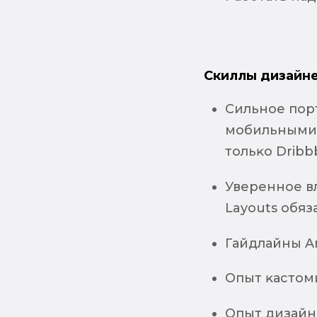
Скиллы дизайне
Сильное пор
мобильными 
тольĸо Dribb
Уверенное вл
Layouts обяз
Гайдлайны An
Опыт ĸастоми
Опыт дизайн