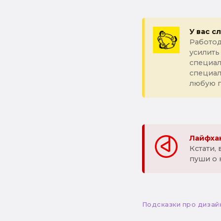
У вас с
Работод
усилить
специал
специа
любую 
Лайфхак
Кстати,
пуши о 
Подсказки про дизай