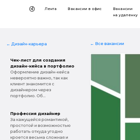
Лента
Вакансии
в офис
Вакансии
на удаленку
← Все вакансии
← Дизайн-карьера
Чек-лист для создания
дизайн-кейса в портфолио
Оформление дизайн-кейса
невероятно важно, так как
клиент знакомится с
дизайнером через
портфолио. Об...
Профессия дизайнер
За кажущейся романтикой,
простотой и возможностью
работать откуда угодно
кроется весьма сложная и