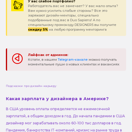
У вас слабое портфолио?
Работодатель вас не замечает? У вас мало опыта?
Вам нужно усилить слабые стороны? Все это
заряжают дизайн-менторы, специально
подобранные под вас в Duo Sapiens! А по
специальному промокоду DESIGNER5 вы получите
скидку 5%
на любую программу менторинга
Лайфхак от админов:
Кстати, в нашем
Telegram-канале
можно получать
моментальные пуши о новых клиентах и вакансиях
Подсказки про дизайн-карьеру:
Какая зарплата у дизайнера в Америке?
В США уровень оплаты определяется не ежемесячной
зарплатой, а общим доходом в год. До начала пандемии в США
дизайнер мог зарабатывать около 60-100 тыс долларов в год.
Пандемия, банкротства IT-компаний, кризис на рынке труда в