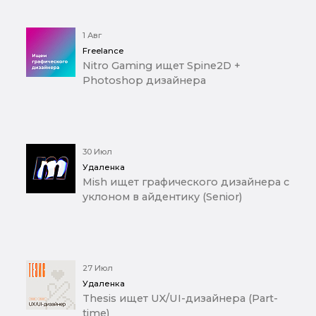
1 Авг
Freelance
Nitro Gaming ищет Spine2D +
Photoshop дизайнера
30 Июл
Удаленка
Mish ищет графического дизайнера с
уклоном в айдентику (Senior)
27 Июл
Удаленка
Thesis ищет UX/UI-дизайнера (Part-
time)