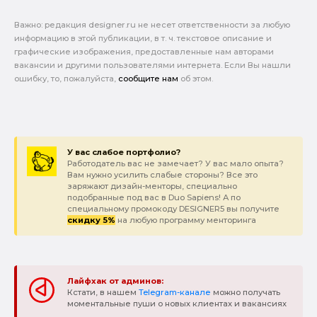
Важно: pедакция designer.ru не несет ответственности за любую
информацию в этой публикации, в т. ч. текстовое описание и
графические изображения, предоставленные нам авторами
вакансии и другими пользователями интернета. Если Вы нашли
ошибку, то, пожалуйста,
сообщите нам
об этом.
У вас слабое портфолио?
Работодатель вас не замечает? У вас мало опыта?
Вам нужно усилить слабые стороны? Все это
заряжают дизайн-менторы, специально
подобранные под вас в Duo Sapiens! А по
специальному промокоду DESIGNER5 вы получите
скидку 5%
на любую программу менторинга
Лайфхак от админов:
Кстати, в нашем
Telegram-канале
можно получать
моментальные пуши о новых клиентах и вакансиях