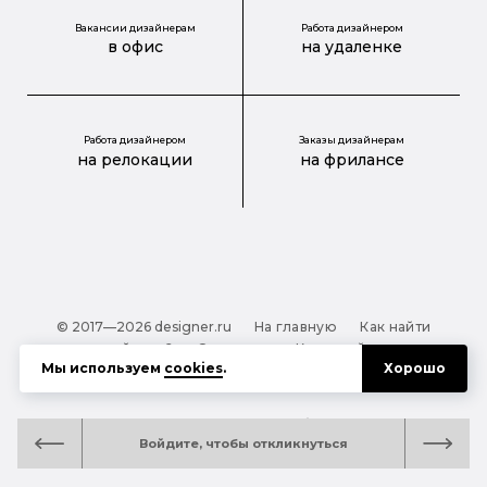
Вакансии дизайнерам
Работа дизайнером
в офис
на удаленке
Работа дизайнером
Заказы дизайнерам
на релокации
на фрилансе
© 2017—2026 designer.ru
На главную
Как найти
дизайнера?
О проекте
Карта сайта
Мы используем
cookies
.
Хорошо
Обработка персональных данных
Файлы cookie
Полезная подсказка:
Как выбрать дизайнера:
Войдите, чтобы откликнуться
руководство для тех, кто заказывает дизайн