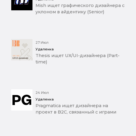
Mish ищет графического дизайнера с
уклоном в айдентику (Senior)
27 Июл
Удаленка
Thesis ищет UX/UI-дизайнера (Part-
time)
24 Июл
Удаленка
Pragmatica ищет дизайнера на
проект в B2C, связанный с играми