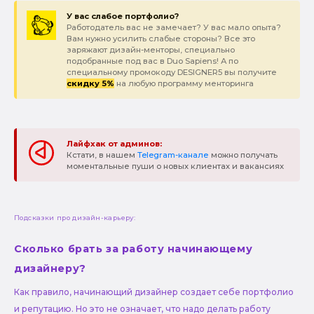
У вас слабое портфолио?
Работодатель вас не замечает? У вас мало опыта?
Вам нужно усилить слабые стороны? Все это
заряжают дизайн-менторы, специально
подобранные под вас в Duo Sapiens! А по
специальному промокоду DESIGNER5 вы получите
скидку 5%
на любую программу менторинга
Лайфхак от админов:
Кстати, в нашем
Telegram-канале
можно получать
моментальные пуши о новых клиентах и вакансиях
Подсказки про дизайн-карьеру:
Сколько брать за работу начинающему
дизайнеру?
Как правило, начинающий дизайнер создает себе портфолио
и репутацию. Но это не означает, что надо делать работу