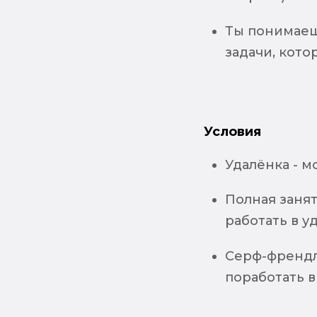
Ты понимаеш
задачи, кото
Условия
Удалёнка - м
Полная заня
работать в у
Серф-френдли
поработать в