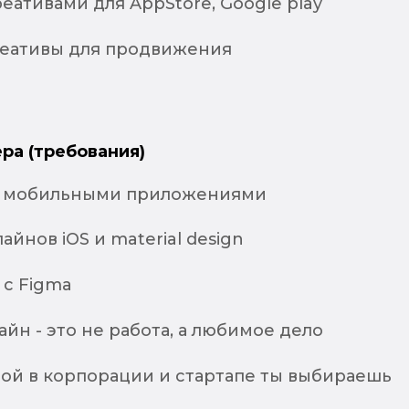
реативами для AppStore, Google play
реативы для продвижения
ра (требования)
с мобильными приложениями
айнов iOS и material design
 с Figma
айн - это не работа, а любимое дело
ой в корпорации и стартапе ты выбираешь