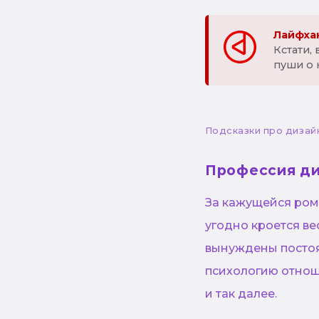
Лайфхак
Кстати,
пуши о 
Подсказки про дизай
Профессия д
За кажущейся ром
угодно кроется в
вынуждены постоя
психологию отнош
и так далее.