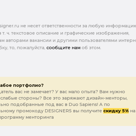
signer.ru не несет ответственности за любую информаци
в т. ч. текстовое описание и графические изображения,
м авторами вакансии и другими пользователями интерне
ку, то, пожалуйста,
сообщите нам
об этом.
лабое портфолио?
атель вас не замечает? У вас мало опыта? Вам нужно
 слабые стороны? Все это заряжают дизайн-менторы,
ьно подобранные под вас в Duo Sapiens! А по
льному промокоду DESIGNER5 вы получите
скидку 5%
на
программу менторинга