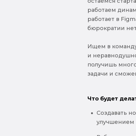
остаемся старт
работаем динам
работает в Fig
бюрократии нет
Ищем в команду
и неравнодушно
получишь много
задачи и сможе
Что будет дела
Создавать н
улучшением