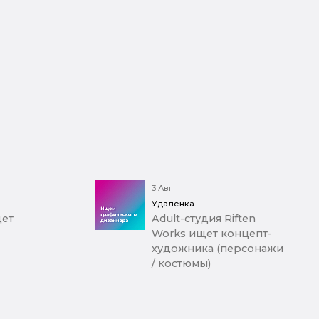
3 Авг
Удаленка
щет
Adult-студия Riften
Works ищет концепт-
художника (персонажи
/ костюмы)