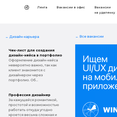
Лента
Вакансии
в офис
Вакансии
на удаленку
← Все вакансии
← Дизайн-карьера
Чек-лист для создания
дизайн-кейса в портфолио
Оформление дизайн-кейса
невероятно важно, так как
клиент знакомится с
дизайнером через
портфолио. Об...
Профессия дизайнер
За кажущейся романтикой,
простотой и возможностью
работать откуда угодно
кроется весьма сложная и