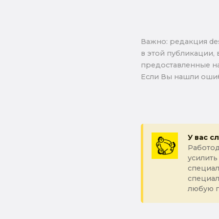
Важно: pедакция de
в этой публикации, 
предоставленные на
Если Вы нашли ошиб
У вас с
Работод
усилить
специал
специа
любую 