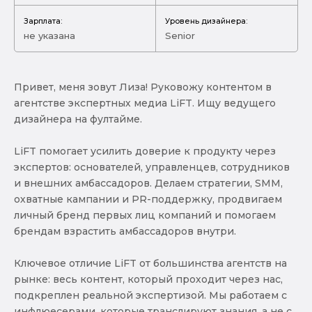
Зарплата:
Уровень дизайнера:
не указана
Senior
Привет, меня зовут Лиза! Руковожу контентом в
агентстве экспертных медиа LiFT. Ищу ведущего
дизайнера на фултайме.
LiFT помогает усилить доверие к продукту через
экспертов: основателей, управленцев, сотрудников
и внешних амбассадоров. Делаем стратегии, SMM,
охватные кампании и PR-поддержку, продвигаем
личный бренд первых лиц компаний и помогаем
брендам взрастить амбассадоров внутри.
Ключевое отличие LiFT от большинства агентств на
рынке: весь контент, который проходит через нас,
подкреплен реальной экспертизой. Мы работаем с
инфлюесерами, которые транслируют знания, а не с