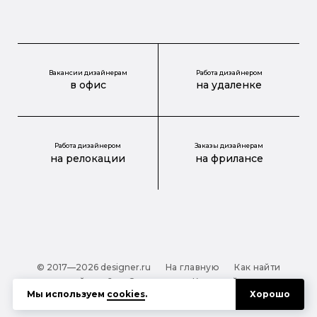
Вакансии дизайнерам
Работа дизайнером
в офис
на удаленке
Работа дизайнером
Заказы дизайнерам
на релокации
на фрилансе
© 2017—2026 designer.ru
На главную
Как найти
дизайнера?
О проекте
Карта сайта
Мы используем
cookies
.
Хорошо
Обработка персональных данных
Файлы cookie