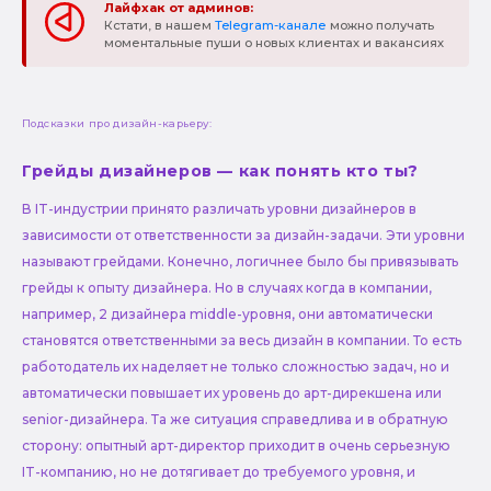
Лайфхак от админов:
Кстати, в нашем
Telegram-канале
можно получать
моментальные пуши о новых клиентах и вакансиях
Подсказки про дизайн-карьеру:
Грейды дизайнеров — как понять кто ты?
В IT-индустрии принято различать уровни дизайнеров в
зависимости от ответственности за дизайн-задачи. Эти уровни
называют грейдами. Конечно, логичнее было бы привязывать
грейды к опыту дизайнера. Но в случаях когда в компании,
например, 2 дизайнера middle-уровня, они автоматически
становятся ответственными за весь дизайн в компании. То есть
работодатель их наделяет не только сложностью задач, но и
автоматически повышает их уровень до арт-дирекшена или
senior-дизайнера. Та же ситуация справедлива и в обратную
сторону: опытный арт-директор приходит в очень серьезную
IT-компанию, но не дотягивает до требуемого уровня, и